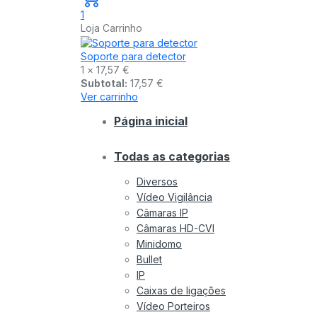
1
Loja Carrinho
Soporte para detector
1 ×
17,57
€
Subtotal:
17,57
€
Ver carrinho
Página inicial
Todas as categorias
Diversos
Vídeo Vigilância
Câmaras IP
Câmaras HD-CVI
Minidomo
Bullet
IP
Caixas de ligações
Vídeo Porteiros