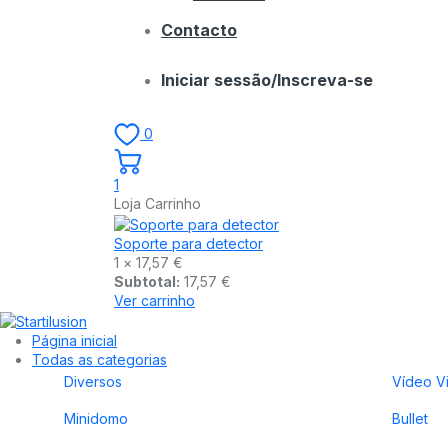
Contacto
Iniciar sessão/Inscreva-se
0
1
Loja Carrinho
Soporte para detector
1 ×
17,57
€
Subtotal:
17,57
€
Ver carrinho
Página inicial
Todas as categorias
Diversos
Vídeo Vi
Minidomo
Bullet