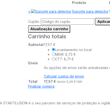
Produto
×
Soporte para detector
Aplica
Cupão:
Atualização carrinho
Carrinho totais
Subtotal
17,57
€
Levantamento no local
MRW:
6,73
€
CTT:
8,71
€
Envio
As opções de envio serão actualizadas d
Calcular custos de envio
Total
17,57
€
(inclui
3,29
€
IVA)
Finalizar compra
A STARTILUSION é o seu parceiro de serviços de proteção e vigil