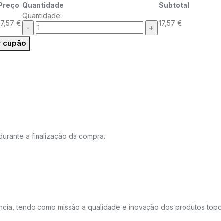
Preço
Quantidade
Subtotal
Quantidade:
17,57
€
17,57
€
r cupão
urante a finalização da compra.
ância, tendo como missão a qualidade e inovação dos produtos top