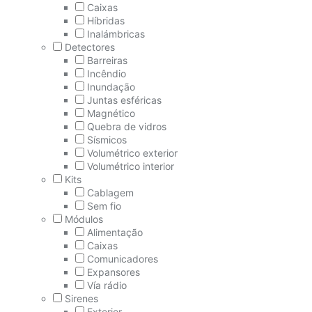
Caixas
Híbridas
Inalámbricas
Detectores
Barreiras
Incêndio
Inundação
Juntas esféricas
Magnético
Quebra de vidros
Sísmicos
Volumétrico exterior
Volumétrico interior
Kits
Cablagem
Sem fio
Módulos
Alimentação
Caixas
Comunicadores
Expansores
Vía rádio
Sirenes
Exterior