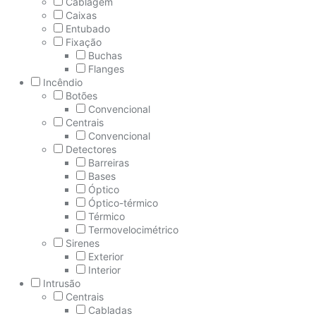
Cablagem
Caixas
Entubado
Fixação
Buchas
Flanges
Incêndio
Botões
Convencional
Centrais
Convencional
Detectores
Barreiras
Bases
Óptico
Óptico-térmico
Térmico
Termovelocimétrico
Sirenes
Exterior
Interior
Intrusão
Centrais
Cabladas