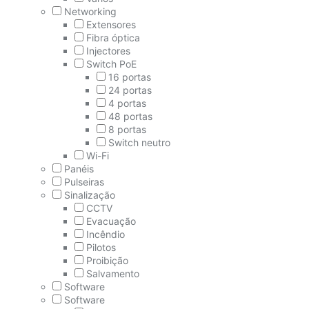
Networking
Extensores
Fibra óptica
Injectores
Switch PoE
16 portas
24 portas
4 portas
48 portas
8 portas
Switch neutro
Wi-Fi
Panéis
Pulseiras
Sinalização
CCTV
Evacuação
Incêndio
Pilotos
Proibição
Salvamento
Software
Software