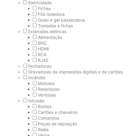
Eletricidade
Fichas
Fita Isoladora
Guias e gel passacabos
Tomadas e fichas
Extensões elétricas
Alimentação
BNC
HDMI
RCA
RJ45
Fechaduras
Gravadores de impressões digitais e de cartões
Incêndio
Módulos
Retentores
Ventosas
Intrusão
Botões
Cartões e chaveiros
Comandos
Peças de reposição
Relés
Vários