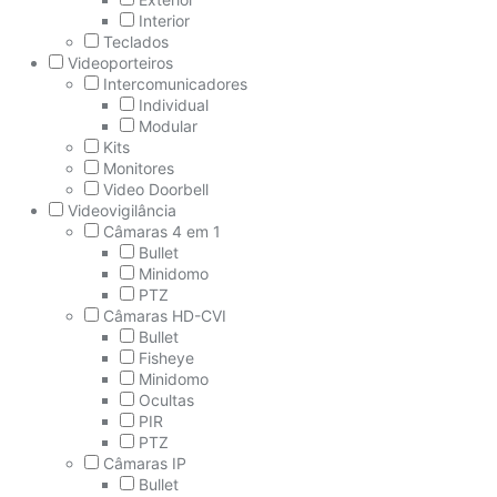
Interior
Teclados
Videoporteiros
Intercomunicadores
Individual
Modular
Kits
Monitores
Video Doorbell
Videovigilância
Câmaras 4 em 1
Bullet
Minidomo
PTZ
Câmaras HD-CVI
Bullet
Fisheye
Minidomo
Ocultas
PIR
PTZ
Câmaras IP
Bullet