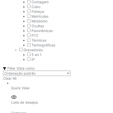
Contagem
Cubo
Fisheye
Matrículas
Minidomo
Ocultas
Panorâmicas
PTZ
Térmicas
Termográficas
Gravadores
5 en 1
IP
Filter
Vista como
Clear All
Quick View
Lista de desejos
Compare