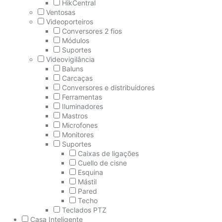
HikCentral
Ventosas
Videoporteiros
Conversores 2 fios
Módulos
Suportes
Videovigilância
Baluns
Carcaças
Conversores e distribuidores
Ferramentas
Iluminadores
Mastros
Microfones
Monitores
Suportes
Caixas de ligações
Cuello de cisne
Esquina
Mástil
Pared
Techo
Teclados PTZ
Casa Inteligente