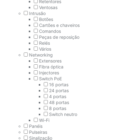
Retentores
Ventosas
Intrusão
Botões
Cartões e chaveiros
Comandos
Peças de reposição
Relés
Vários
Networking
Extensores
Fibra óptica
Injectores
Switch PoE
16 portas
24 portas
4 portas
48 portas
8 portas
Switch neutro
Wi-Fi
Panéis
Pulseiras
Sinalização