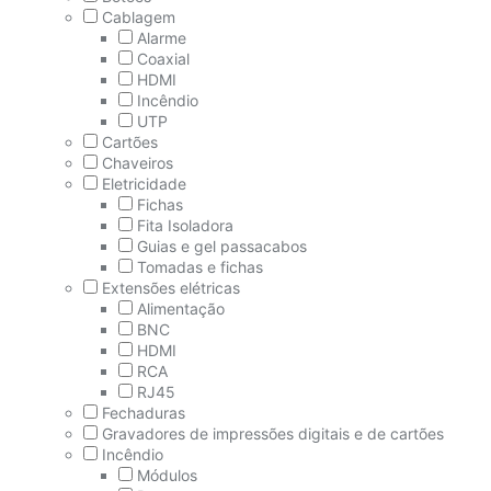
Cablagem
Alarme
Coaxial
HDMI
Incêndio
UTP
Cartões
Chaveiros
Eletricidade
Fichas
Fita Isoladora
Guias e gel passacabos
Tomadas e fichas
Extensões elétricas
Alimentação
BNC
HDMI
RCA
RJ45
Fechaduras
Gravadores de impressões digitais e de cartões
Incêndio
Módulos