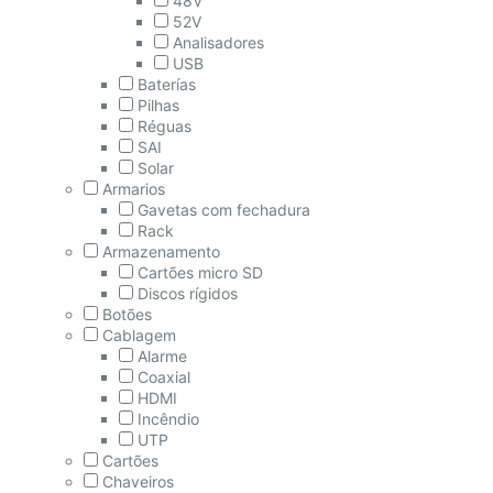
48V
52V
Analisadores
USB
Baterías
Pilhas
Réguas
SAI
Solar
Armarios
Gavetas com fechadura
Rack
Armazenamento
Cartões micro SD
Discos rígidos
Botões
Cablagem
Alarme
Coaxial
HDMI
Incêndio
UTP
Cartões
Chaveiros