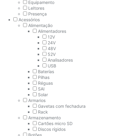
Equipamento
LeItores
Presença
Acessórios
Alimentação
Alimentadores
12V
24V
48V
52V
Analisadores
USB
Baterías
Pilhas
Réguas
SAI
Solar
Armarios
Gavetas com fechadura
Rack
Armazenamento
Cartões micro SD
Discos rígidos
Botões