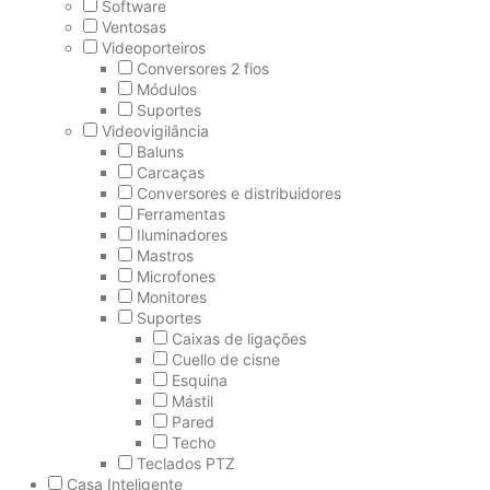
Software
Ventosas
Videoporteiros
Conversores 2 fios
Módulos
Suportes
Videovigilância
Baluns
Carcaças
Conversores e distribuidores
Ferramentas
Iluminadores
Mastros
Microfones
Monitores
Suportes
Caixas de ligações
Cuello de cisne
Esquina
Mástil
Pared
Techo
Teclados PTZ
Casa Inteligente