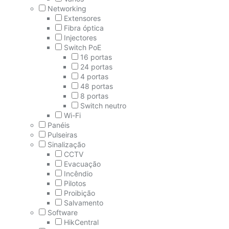
Networking
Extensores
Fibra óptica
Injectores
Switch PoE
16 portas
24 portas
4 portas
48 portas
8 portas
Switch neutro
Wi-Fi
Panéis
Pulseiras
Sinalização
CCTV
Evacuação
Incêndio
Pilotos
Proibição
Salvamento
Software
HikCentral