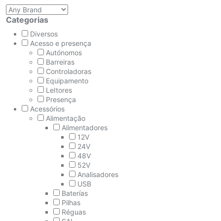
Categorias
Diversos
Acesso e presença
Autónomos
Barreiras
Controladoras
Equipamento
LeItores
Presença
Acessórios
Alimentação
Alimentadores
12V
24V
48V
52V
Analisadores
USB
Baterías
Pilhas
Réguas