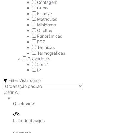
Contagem
Cubo
Fisheye
Matrículas
Minidomo
Ocultas
Panorâmicas
PTZ
Térmicas
Termográficas
Gravadores
5 en 1
IP
Filter
Vista como
Clear All
Quick View
Lista de desejos
Compare