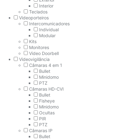
Interior
Teclados
Videoporteiros
Intercomunicadores
Individual
Modular
Kits
Monitores
Video Doorbell
Videovigilância
Câmaras 4 em 1
Bullet
Minidomo
PTZ
Câmaras HD-CVI
Bullet
Fisheye
Minidomo
Ocultas
PIR
PTZ
Câmaras IP
Bullet