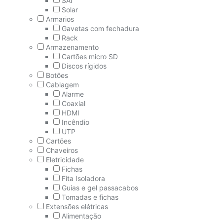
SAI
Solar
Armarios
Gavetas com fechadura
Rack
Armazenamento
Cartões micro SD
Discos rígidos
Botões
Cablagem
Alarme
Coaxial
HDMI
Incêndio
UTP
Cartões
Chaveiros
Eletricidade
Fichas
Fita Isoladora
Guias e gel passacabos
Tomadas e fichas
Extensões elétricas
Alimentação