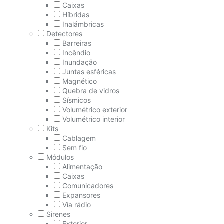
Caixas
Híbridas
Inalámbricas
Detectores
Barreiras
Incêndio
Inundação
Juntas esféricas
Magnético
Quebra de vidros
Sísmicos
Volumétrico exterior
Volumétrico interior
Kits
Cablagem
Sem fio
Módulos
Alimentação
Caixas
Comunicadores
Expansores
Vía rádio
Sirenes
Exterior