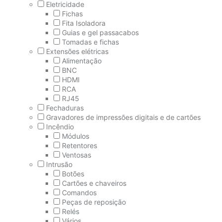
Eletricidade
Fichas
Fita Isoladora
Guias e gel passacabos
Tomadas e fichas
Extensões elétricas
Alimentação
BNC
HDMI
RCA
RJ45
Fechaduras
Gravadores de impressões digitais e de cartões
Incêndio
Módulos
Retentores
Ventosas
Intrusão
Botões
Cartões e chaveiros
Comandos
Peças de reposição
Relés
Vários