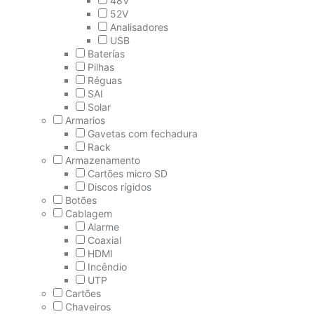
48V
52V
Analisadores
USB
Baterías
Pilhas
Réguas
SAI
Solar
Armarios
Gavetas com fechadura
Rack
Armazenamento
Cartões micro SD
Discos rígidos
Botões
Cablagem
Alarme
Coaxial
HDMI
Incêndio
UTP
Cartões
Chaveiros