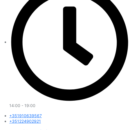
14:00 - 19:00
+351910639567
+351224902921