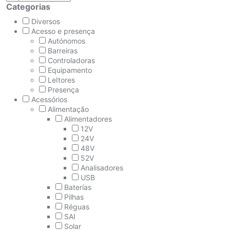
Categorias
Diversos
Acesso e presença
Autónomos
Barreiras
Controladoras
Equipamento
LeItores
Presença
Acessórios
Alimentação
Alimentadores
12V
24V
48V
52V
Analisadores
USB
Baterías
Pilhas
Réguas
SAI
Solar