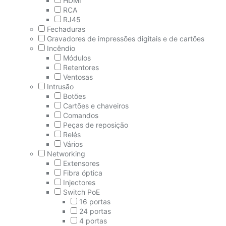
HDMI
RCA
RJ45
Fechaduras
Gravadores de impressões digitais e de cartões
Incêndio
Módulos
Retentores
Ventosas
Intrusão
Botões
Cartões e chaveiros
Comandos
Peças de reposição
Relés
Vários
Networking
Extensores
Fibra óptica
Injectores
Switch PoE
16 portas
24 portas
4 portas