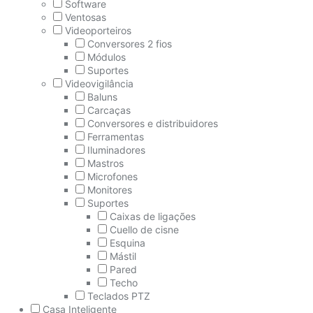
Software
Ventosas
Videoporteiros
Conversores 2 fios
Módulos
Suportes
Videovigilância
Baluns
Carcaças
Conversores e distribuidores
Ferramentas
Iluminadores
Mastros
Microfones
Monitores
Suportes
Caixas de ligações
Cuello de cisne
Esquina
Mástil
Pared
Techo
Teclados PTZ
Casa Inteligente