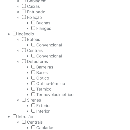
Cablagem
Caixas
Entubado
Fixação
Buchas
Flanges
Incêndio
Botões
Convencional
Centrais
Convencional
Detectores
Barreiras
Bases
Óptico
Óptico-térmico
Térmico
Termovelocimétrico
Sirenes
Exterior
Interior
Intrusão
Centrais
Cabladas