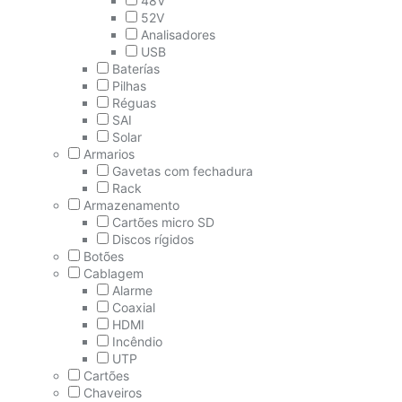
48V
52V
Analisadores
USB
Baterías
Pilhas
Réguas
SAI
Solar
Armarios
Gavetas com fechadura
Rack
Armazenamento
Cartões micro SD
Discos rígidos
Botões
Cablagem
Alarme
Coaxial
HDMI
Incêndio
UTP
Cartões
Chaveiros