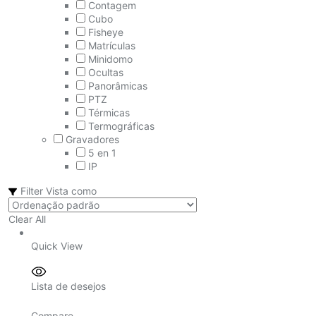
Contagem
Cubo
Fisheye
Matrículas
Minidomo
Ocultas
Panorâmicas
PTZ
Térmicas
Termográficas
Gravadores
5 en 1
IP
Filter
Vista como
Clear All
Quick View
Lista de desejos
Compare