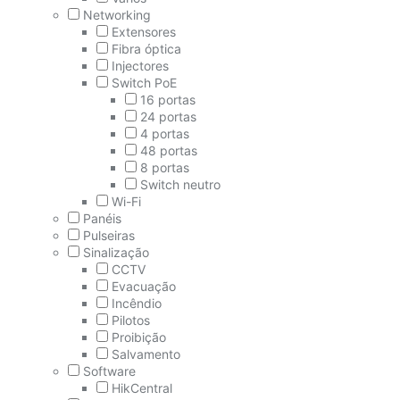
Networking
Extensores
Fibra óptica
Injectores
Switch PoE
16 portas
24 portas
4 portas
48 portas
8 portas
Switch neutro
Wi-Fi
Panéis
Pulseiras
Sinalização
CCTV
Evacuação
Incêndio
Pilotos
Proibição
Salvamento
Software
HikCentral