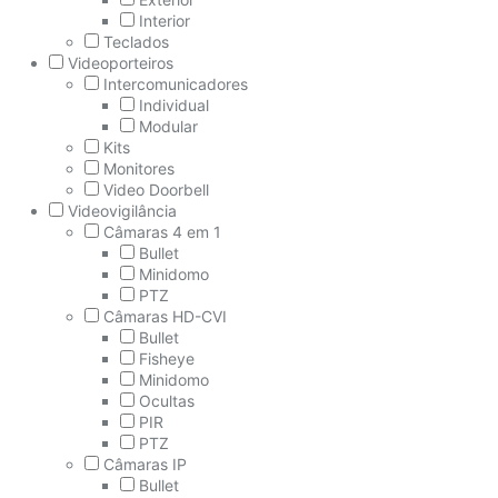
Interior
Teclados
Videoporteiros
Intercomunicadores
Individual
Modular
Kits
Monitores
Video Doorbell
Videovigilância
Câmaras 4 em 1
Bullet
Minidomo
PTZ
Câmaras HD-CVI
Bullet
Fisheye
Minidomo
Ocultas
PIR
PTZ
Câmaras IP
Bullet