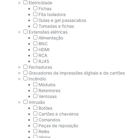
Eletricidade
Fichas
Fita Isoladora
Guias e gel passacabos
Tomadas e fichas
Extensões elétricas
Alimentação
BNC
HDMI
RCA
RJ45
Fechaduras
Gravadores de impressões digitais e de cartões
Incêndio
Módulos
Retentores
Ventosas
Intrusão
Botões
Cartões e chaveiros
Comandos
Peças de reposição
Relés
Vários