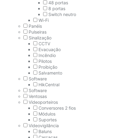
48 portas
8 portas
Switch neutro
Wi-Fi
Panéis
Pulseiras
Sinalização
CCTV
Evacuação
Incêndio
Pilotos
Proibição
Salvamento
Software
HikCentral
Software
Ventosas
Videoporteiros
Conversores 2 fios
Módulos
Suportes
Videovigilância
Baluns
Carcaças