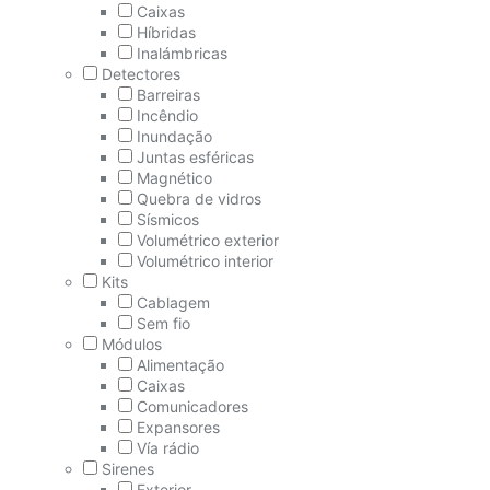
Caixas
Híbridas
Inalámbricas
Detectores
Barreiras
Incêndio
Inundação
Juntas esféricas
Magnético
Quebra de vidros
Sísmicos
Volumétrico exterior
Volumétrico interior
Kits
Cablagem
Sem fio
Módulos
Alimentação
Caixas
Comunicadores
Expansores
Vía rádio
Sirenes
Exterior