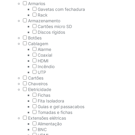
Armarios
Gavetas com fechadura
Rack
Armazenamento
Cartões micro SD
Discos rígidos
Botões
Cablagem
Alarme
Coaxial
HDMI
Incêndio
UTP
Cartões
Chaveiros
Eletricidade
Fichas
Fita Isoladora
Guias e gel passacabos
Tomadas e fichas
Extensões elétricas
Alimentação
BNC