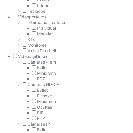
Interior
Teclados
Videoporteiros
Intercomunicadores
Individual
Modular
Kits
Monitores
Video Doorbell
Videovigilância
Câmaras 4 em 1
Bullet
Minidomo
PTZ
Câmaras HD-CVI
Bullet
Fisheye
Minidomo
Ocultas
PIR
PTZ
Câmaras IP
Bullet