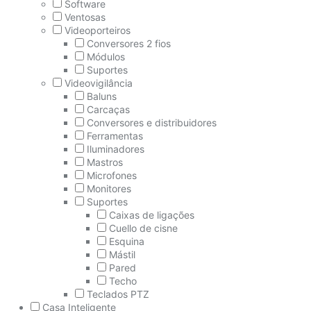
Software
Ventosas
Videoporteiros
Conversores 2 fios
Módulos
Suportes
Videovigilância
Baluns
Carcaças
Conversores e distribuidores
Ferramentas
Iluminadores
Mastros
Microfones
Monitores
Suportes
Caixas de ligações
Cuello de cisne
Esquina
Mástil
Pared
Techo
Teclados PTZ
Casa Inteligente