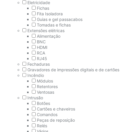
Eletricidade
Fichas
Fita Isoladora
Guias e gel passacabos
Tomadas e fichas
Extensões elétricas
Alimentação
BNC
HDMI
RCA
RJ45
Fechaduras
Gravadores de impressões digitais e de cartões
Incêndio
Módulos
Retentores
Ventosas
Intrusão
Botões
Cartões e chaveiros
Comandos
Peças de reposição
Relés
Vários