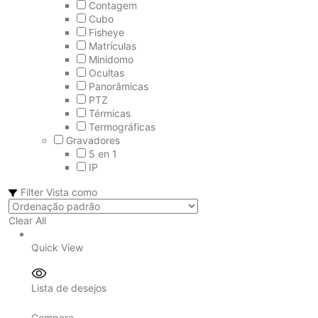
Contagem
Cubo
Fisheye
Matrículas
Minidomo
Ocultas
Panorâmicas
PTZ
Térmicas
Termográficas
Gravadores
5 en 1
IP
Filter
Vista como
Clear All
Quick View
Lista de desejos
Compare