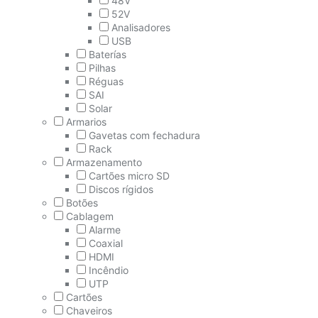
48V
52V
Analisadores
USB
Baterías
Pilhas
Réguas
SAI
Solar
Armarios
Gavetas com fechadura
Rack
Armazenamento
Cartões micro SD
Discos rígidos
Botões
Cablagem
Alarme
Coaxial
HDMI
Incêndio
UTP
Cartões
Chaveiros