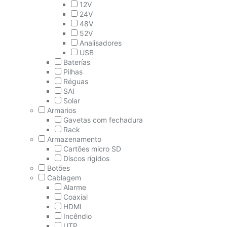
12V
24V
48V
52V
Analisadores
USB
Baterías
Pilhas
Réguas
SAI
Solar
Armarios
Gavetas com fechadura
Rack
Armazenamento
Cartões micro SD
Discos rígidos
Botões
Cablagem
Alarme
Coaxial
HDMI
Incêndio
UTP