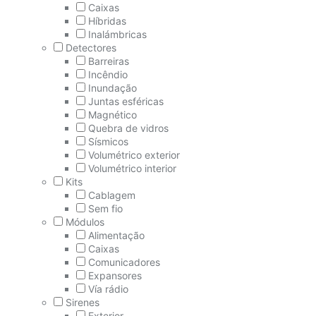
Caixas
Híbridas
Inalámbricas
Detectores
Barreiras
Incêndio
Inundação
Juntas esféricas
Magnético
Quebra de vidros
Sísmicos
Volumétrico exterior
Volumétrico interior
Kits
Cablagem
Sem fio
Módulos
Alimentação
Caixas
Comunicadores
Expansores
Vía rádio
Sirenes
Exterior