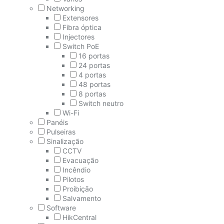
Networking
Extensores
Fibra óptica
Injectores
Switch PoE
16 portas
24 portas
4 portas
48 portas
8 portas
Switch neutro
Wi-Fi
Panéis
Pulseiras
Sinalização
CCTV
Evacuação
Incêndio
Pilotos
Proibição
Salvamento
Software
HikCentral