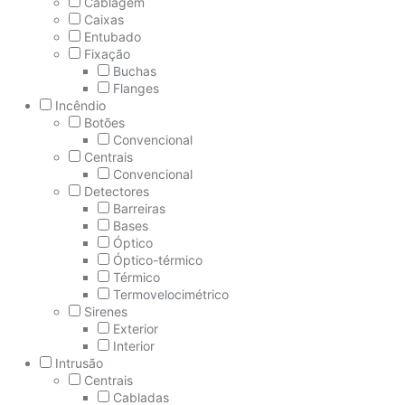
Cablagem
Caixas
Entubado
Fixação
Buchas
Flanges
Incêndio
Botões
Convencional
Centrais
Convencional
Detectores
Barreiras
Bases
Óptico
Óptico-térmico
Térmico
Termovelocimétrico
Sirenes
Exterior
Interior
Intrusão
Centrais
Cabladas