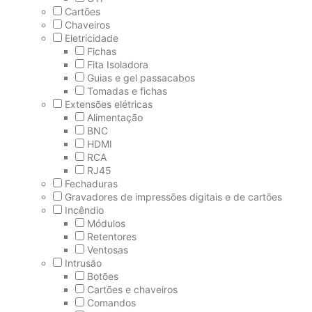
Cartões
Chaveiros
Eletricidade
Fichas
Fita Isoladora
Guias e gel passacabos
Tomadas e fichas
Extensões elétricas
Alimentação
BNC
HDMI
RCA
RJ45
Fechaduras
Gravadores de impressões digitais e de cartões
Incêndio
Módulos
Retentores
Ventosas
Intrusão
Botões
Cartões e chaveiros
Comandos