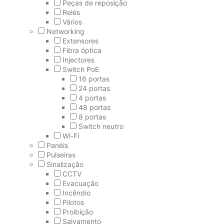
Peças de reposição
Relés
Vários
Networking
Extensores
Fibra óptica
Injectores
Switch PoE
16 portas
24 portas
4 portas
48 portas
8 portas
Switch neutro
Wi-Fi
Panéis
Pulseiras
Sinalização
CCTV
Evacuação
Incêndio
Pilotos
Proibição
Salvamento