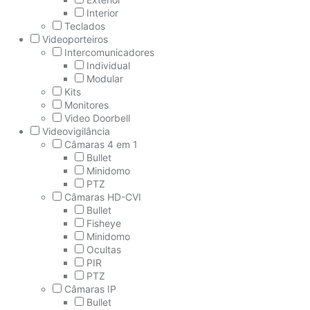
Interior
Teclados
Videoporteiros
Intercomunicadores
Individual
Modular
Kits
Monitores
Video Doorbell
Videovigilância
Câmaras 4 em 1
Bullet
Minidomo
PTZ
Câmaras HD-CVI
Bullet
Fisheye
Minidomo
Ocultas
PIR
PTZ
Câmaras IP
Bullet