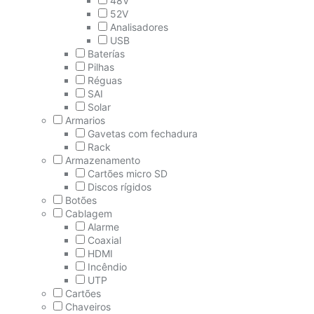
48V
52V
Analisadores
USB
Baterías
Pilhas
Réguas
SAI
Solar
Armarios
Gavetas com fechadura
Rack
Armazenamento
Cartões micro SD
Discos rígidos
Botões
Cablagem
Alarme
Coaxial
HDMI
Incêndio
UTP
Cartões
Chaveiros