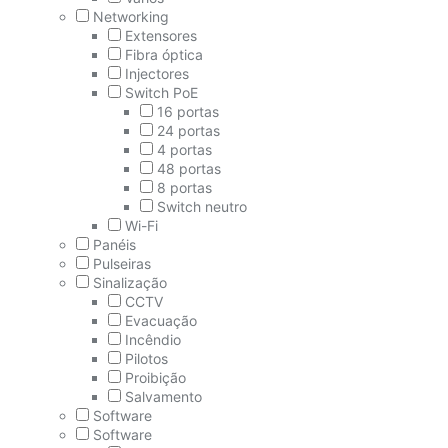
Networking
Extensores
Fibra óptica
Injectores
Switch PoE
16 portas
24 portas
4 portas
48 portas
8 portas
Switch neutro
Wi-Fi
Panéis
Pulseiras
Sinalização
CCTV
Evacuação
Incêndio
Pilotos
Proibição
Salvamento
Software
Software