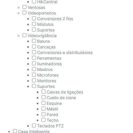
HikCentral
Ventosas
Videoporteiros
Conversores 2 fios
Módulos
Suportes
Videovigilância
Baluns
Carcaças
Conversores e distribuidores
Ferramentas
Iluminadores
Mastros
Microfones
Monitores
Suportes
Caixas de ligações
Cuello de cisne
Esquina
Mástil
Pared
Techo
Teclados PTZ
Casa Inteligente