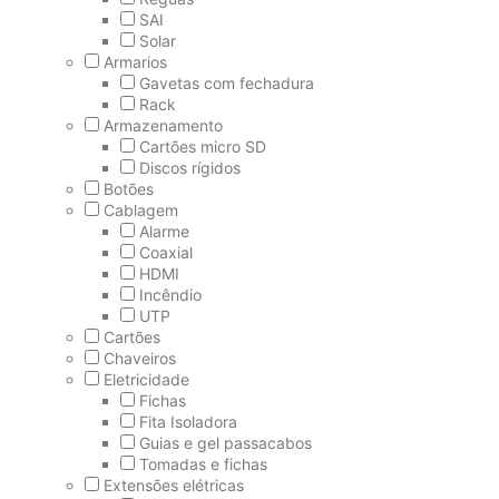
SAI
Solar
Armarios
Gavetas com fechadura
Rack
Armazenamento
Cartões micro SD
Discos rígidos
Botões
Cablagem
Alarme
Coaxial
HDMI
Incêndio
UTP
Cartões
Chaveiros
Eletricidade
Fichas
Fita Isoladora
Guias e gel passacabos
Tomadas e fichas
Extensões elétricas