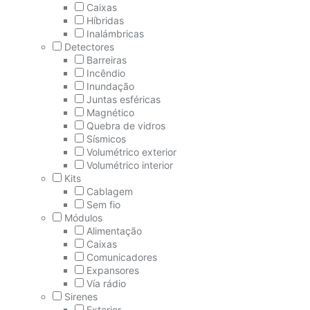
Caixas
Híbridas
Inalámbricas
Detectores
Barreiras
Incêndio
Inundação
Juntas esféricas
Magnético
Quebra de vidros
Sísmicos
Volumétrico exterior
Volumétrico interior
Kits
Cablagem
Sem fio
Módulos
Alimentação
Caixas
Comunicadores
Expansores
Vía rádio
Sirenes
Exterior