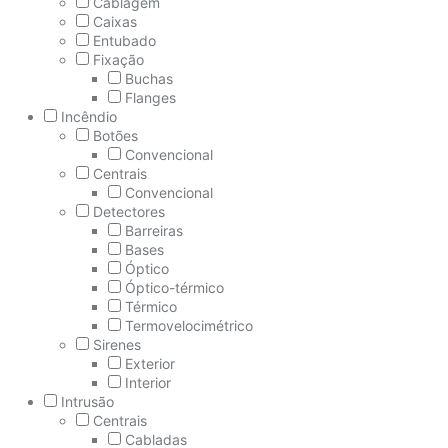
Cablagem
Caixas
Entubado
Fixação
Buchas
Flanges
Incêndio
Botões
Convencional
Centrais
Convencional
Detectores
Barreiras
Bases
Óptico
Óptico-térmico
Térmico
Termovelocimétrico
Sirenes
Exterior
Interior
Intrusão
Centrais
Cabladas