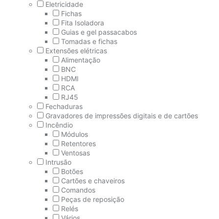
Eletricidade
Fichas
Fita Isoladora
Guias e gel passacabos
Tomadas e fichas
Extensões elétricas
Alimentação
BNC
HDMI
RCA
RJ45
Fechaduras
Gravadores de impressões digitais e de cartões
Incêndio
Módulos
Retentores
Ventosas
Intrusão
Botões
Cartões e chaveiros
Comandos
Peças de reposição
Relés
Vários