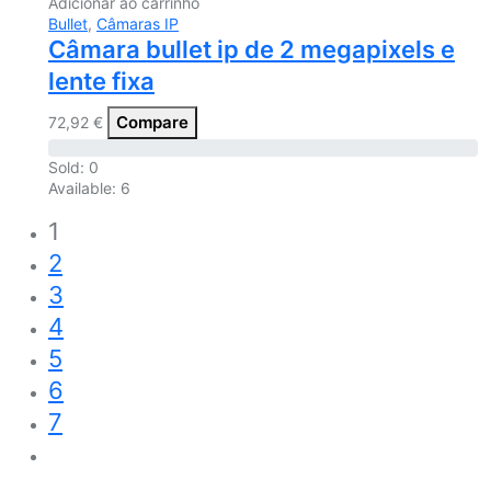
Adicionar ao carrinho
Bullet
,
Câmaras IP
Câmara bullet ip de 2 megapixels e
lente fixa
Compare
72,92
€
Sold:
0
Available:
6
1
2
3
4
5
6
7