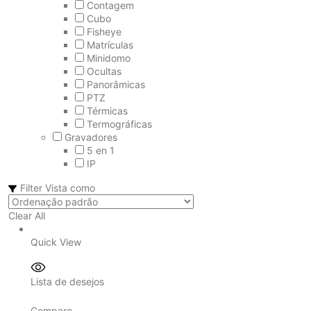
Contagem
Cubo
Fisheye
Matrículas
Minidomo
Ocultas
Panorâmicas
PTZ
Térmicas
Termográficas
Gravadores
5 en 1
IP
Filter
Vista como
Clear All
Quick View
Lista de desejos
Compare