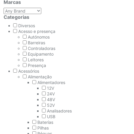
Marcas
Categorias
Diversos
Acesso e presença
Autónomos
Barreiras
Controladoras
Equipamento
LeItores
Presença
Acessórios
Alimentação
Alimentadores
12V
24V
48V
52V
Analisadores
USB
Baterías
Pilhas
Réguas