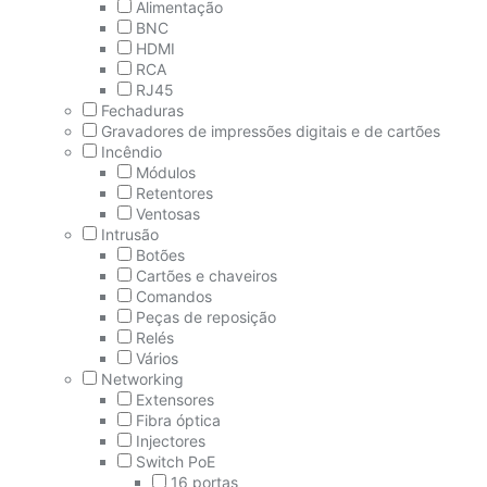
Alimentação
BNC
HDMI
RCA
RJ45
Fechaduras
Gravadores de impressões digitais e de cartões
Incêndio
Módulos
Retentores
Ventosas
Intrusão
Botões
Cartões e chaveiros
Comandos
Peças de reposição
Relés
Vários
Networking
Extensores
Fibra óptica
Injectores
Switch PoE
16 portas