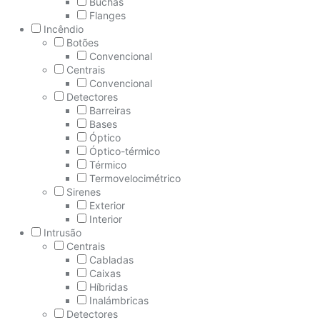
Buchas
Flanges
Incêndio
Botões
Convencional
Centrais
Convencional
Detectores
Barreiras
Bases
Óptico
Óptico-térmico
Térmico
Termovelocimétrico
Sirenes
Exterior
Interior
Intrusão
Centrais
Cabladas
Caixas
Híbridas
Inalámbricas
Detectores