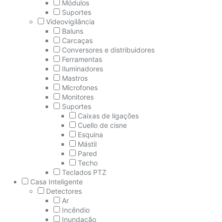
Módulos
Suportes
Videovigilância
Baluns
Carcaças
Conversores e distribuidores
Ferramentas
Iluminadores
Mastros
Microfones
Monitores
Suportes
Caixas de ligações
Cuello de cisne
Esquina
Mástil
Pared
Techo
Teclados PTZ
Casa Inteligente
Detectores
Ar
Incêndio
Inundação