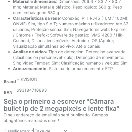
Material e dimensões
: Dimensões: 206.6 x 83.7 x 80.7
mm; Material: Metal e plástico; Peso líquido: 580 g; Peso
com embalagem: 630 g
Características da rede
: Conexão IP: 1 RJ45 (10M / 100M);
ONVIF: Sim, tipo S e T; Número máximo utilizadores: Até 32
usuários; Proteção senha: Sim; Navegadores web: Explorer
/ Chrome / Firefox; Software de gestão: iVMS-4200 / Hik-
Connect; Dispositivos móveis: Android / IOS (Apple);
Visualização simultânea ao vivo: Até 6 canais
Análise de vídeo
: Tipo de deteccion: Detección avanzada
(clasificación persona/vehículo); Detecção de movimento:
Sim; Video Tamper: Sim; Clasificação humano / veículo: Sim
Armazenamento
: Sistema de armazenamento: FTP
HIKVISION
Brand
6931847188931
EAN
Seja o primeiro a escrever "Câmara
bullet ip de 2 megapixels e lente fixa"
O seu endereço de email não será publicado.
Campos
obrigatórios marcados com
*
Classificação:
*