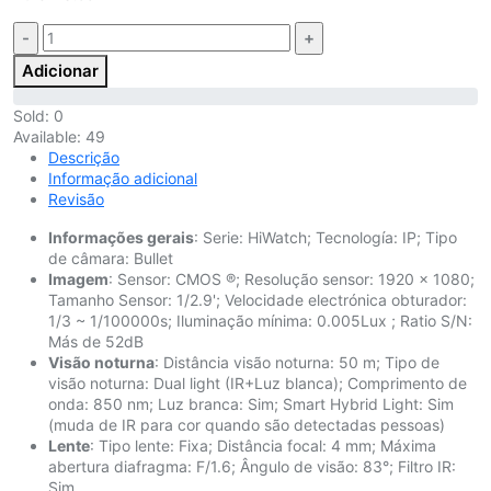
Quantidade:
Adicionar
Sold:
0
Available:
49
Descrição
Informação adicional
Revisão
Informações gerais
: Serie: HiWatch; Tecnología: IP; Tipo
de câmara: Bullet
Imagem
: Sensor: CMOS ®; Resolução sensor: 1920 x 1080;
Tamanho Sensor: 1/2.9'; Velocidade electrónica obturador:
1/3 ~ 1/100000s; Iluminação mínima: 0.005Lux ; Ratio S/N:
Más de 52dB
Visão noturna
: Distância visão noturna: 50 m; Tipo de
visão noturna: Dual light (IR+Luz blanca); Comprimento de
onda: 850 nm; Luz branca: Sim; Smart Hybrid Light: Sim
(muda de IR para cor quando são detectadas pessoas)
Lente
: Tipo lente: Fixa; Distância focal: 4 mm; Máxima
abertura diafragma: F/1.6; Ângulo de visão: 83°; Filtro IR:
Sim