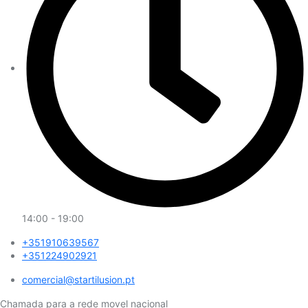
14:00 - 19:00
+351910639567
+351224902921
comercial@startilusion.pt​
Chamada para a rede movel nacional