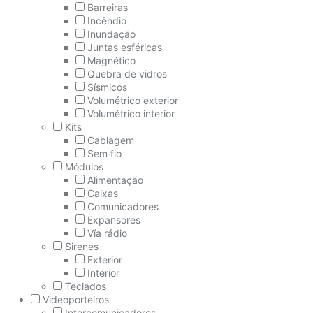
Barreiras
Incêndio
Inundação
Juntas esféricas
Magnético
Quebra de vidros
Sísmicos
Volumétrico exterior
Volumétrico interior
Kits
Cablagem
Sem fio
Módulos
Alimentação
Caixas
Comunicadores
Expansores
Vía rádio
Sirenes
Exterior
Interior
Teclados
Videoporteiros
Intercomunicadores