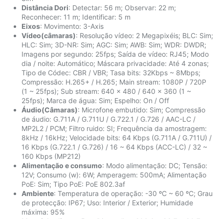
Distância Dori
: Detectar: 56 m; Observar: 22 m;
Reconhecer: 11 m; Identificar: 5 m
Eixos
: Movimento: 3-Axis
Vídeo(câmaras)
: Resolução vídeo: 2 Megapixéis; BLC: Sim;
HLC: Sim; 3D-NR: Sim; AGC: Sim; AWB: Sim; WDR: DWDR;
Imagens por segundo: 25fps; Saída de vídeo: RJ45; Modo
dia / noite: Automático; Máscara privacidade: Até 4 zonas;
Tipo de Códec: CBR / VBR; Tasa bits: 32Kbps ~ 8Mbps;
Compressão: H.265+ / H.265; Main stream: 1080P / 720P
(1 ~ 25fps); Sub stream: 640 × 480 / 640 × 360 (1 ~
25fps); Marca de água: Sim; Espelho: On / Off
Áudio(Câmaras)
: Microfone embutido: Sim; Compressão
de áudio: G.711A / G.711U / G.722.1 / G.726 / AAC-LC /
MP2L2 / PCM; Filtro ruido: SI; Frequência da amostragem:
8kHz / 16kHz; Velocidade bits: 64 Kbps (G.711A / G.711U) /
16 Kbps (G.722.1 / G.726) / 16 ~ 64 Kbps (ACC-LC) / 32 ~
160 Kbps (MP212)
Alimentação e consumo
: Modo alimentação: DC; Tensão:
12V; Consumo (w): 6W; Amperagem: 500mA; Alimentação
PoE: Sim; Tipo PoE: PoE 802.3af
Ambiente
: Temperatura de operação: -30 ºC ~ 60 ºC; Grau
de protecção: IP67; Uso: Interior / Exterior; Humidade
máxima: 95%