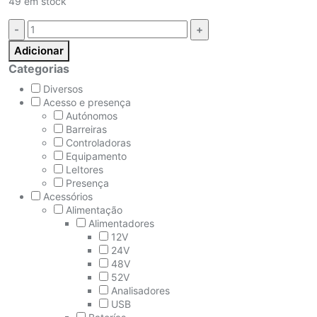
49 em stock
Quantidade:
Adicionar
Categorias
Diversos
Acesso e presença
Autónomos
Barreiras
Controladoras
Equipamento
LeItores
Presença
Acessórios
Alimentação
Alimentadores
12V
24V
48V
52V
Analisadores
USB