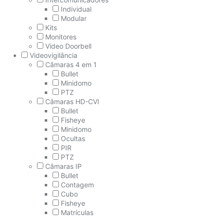
Individual
Modular
Kits
Monitores
Video Doorbell
Videovigilância
Câmaras 4 em 1
Bullet
Minidomo
PTZ
Câmaras HD-CVI
Bullet
Fisheye
Minidomo
Ocultas
PIR
PTZ
Câmaras IP
Bullet
Contagem
Cubo
Fisheye
Matrículas