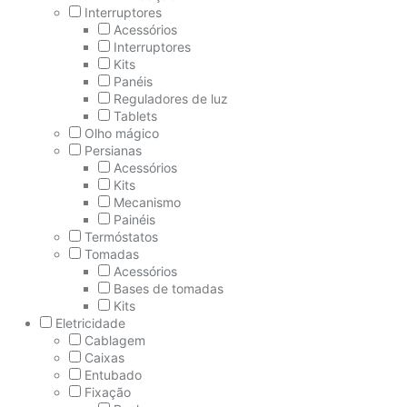
Interruptores
Acessórios
Interruptores
Kits
Panéis
Reguladores de luz
Tablets
Olho mágico
Persianas
Acessórios
Kits
Mecanismo
Painéis
Termóstatos
Tomadas
Acessórios
Bases de tomadas
Kits
Eletricidade
Cablagem
Caixas
Entubado
Fixação