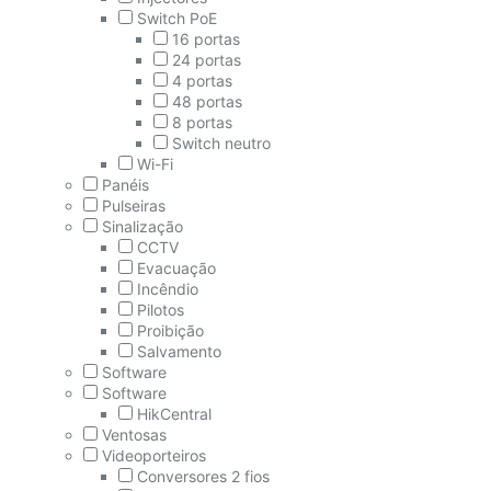
Switch PoE
16 portas
24 portas
4 portas
48 portas
8 portas
Switch neutro
Wi-Fi
Panéis
Pulseiras
Sinalização
CCTV
Evacuação
Incêndio
Pilotos
Proibição
Salvamento
Software
Software
HikCentral
Ventosas
Videoporteiros
Conversores 2 fios