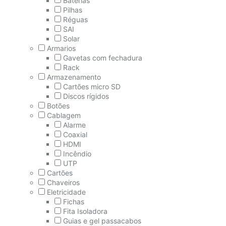
Baterías
Pilhas
Réguas
SAI
Solar
Armarios
Gavetas com fechadura
Rack
Armazenamento
Cartões micro SD
Discos rígidos
Botões
Cablagem
Alarme
Coaxial
HDMI
Incêndio
UTP
Cartões
Chaveiros
Eletricidade
Fichas
Fita Isoladora
Guias e gel passacabos