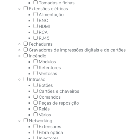
Tomadas e fichas
Extensões elétricas
Alimentação
BNC
HDMI
RCA
RJ45
Fechaduras
Gravadores de impressões digitais e de cartões
Incêndio
Módulos
Retentores
Ventosas
Intrusão
Botões
Cartões e chaveiros
Comandos
Peças de reposição
Relés
Vários
Networking
Extensores
Fibra óptica
Injectores