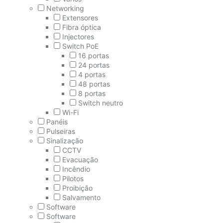
Networking
Extensores
Fibra óptica
Injectores
Switch PoE
16 portas
24 portas
4 portas
48 portas
8 portas
Switch neutro
Wi-Fi
Panéis
Pulseiras
Sinalização
CCTV
Evacuação
Incêndio
Pilotos
Proibição
Salvamento
Software
Software