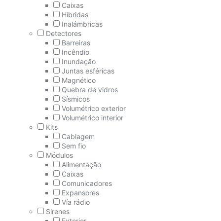
Caixas
Híbridas
Inalámbricas
Detectores
Barreiras
Incêndio
Inundação
Juntas esféricas
Magnético
Quebra de vidros
Sísmicos
Volumétrico exterior
Volumétrico interior
Kits
Cablagem
Sem fio
Módulos
Alimentação
Caixas
Comunicadores
Expansores
Vía rádio
Sirenes
Exterior