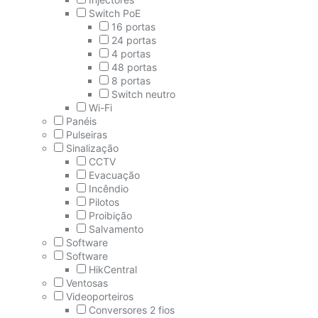
Switch PoE
16 portas
24 portas
4 portas
48 portas
8 portas
Switch neutro
Wi-Fi
Panéis
Pulseiras
Sinalização
CCTV
Evacuação
Incêndio
Pilotos
Proibição
Salvamento
Software
Software
HikCentral
Ventosas
Videoporteiros
Conversores 2 fios