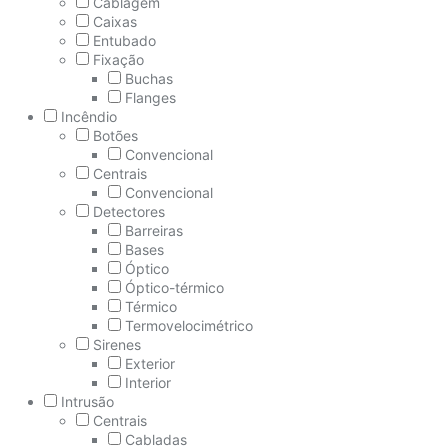
Cablagem
Caixas
Entubado
Fixação
Buchas
Flanges
Incêndio
Botões
Convencional
Centrais
Convencional
Detectores
Barreiras
Bases
Óptico
Óptico-térmico
Térmico
Termovelocimétrico
Sirenes
Exterior
Interior
Intrusão
Centrais
Cabladas