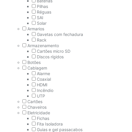
Baterías
Pilhas
Réguas
SAI
Solar
Armarios
Gavetas com fechadura
Rack
Armazenamento
Cartões micro SD
Discos rígidos
Botões
Cablagem
Alarme
Coaxial
HDMI
Incêndio
UTP
Cartões
Chaveiros
Eletricidade
Fichas
Fita Isoladora
Guias e gel passacabos