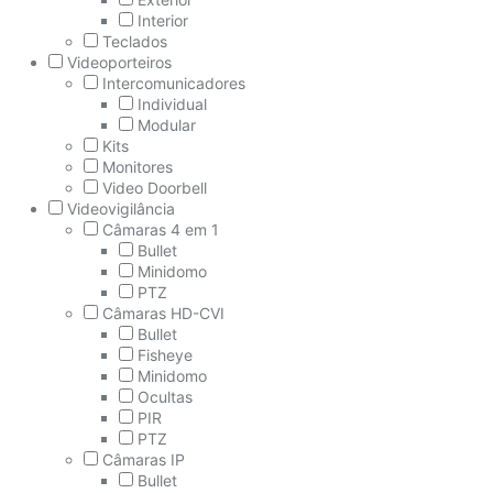
Interior
Teclados
Videoporteiros
Intercomunicadores
Individual
Modular
Kits
Monitores
Video Doorbell
Videovigilância
Câmaras 4 em 1
Bullet
Minidomo
PTZ
Câmaras HD-CVI
Bullet
Fisheye
Minidomo
Ocultas
PIR
PTZ
Câmaras IP
Bullet