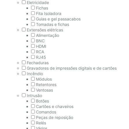
Eletricidade
Fichas
Fita Isoladora
Guias e gel passacabos
Tomadas e fichas
Extensões elétricas
Alimentação
BNC
HDMI
RCA
RJ45
Fechaduras
Gravadores de impressões digitais e de cartões
Incêndio
Módulos
Retentores
Ventosas
Intrusão
Botões
Cartões e chaveiros
Comandos
Peças de reposição
Relés
Vários