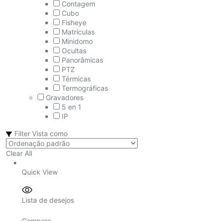
Contagem
Cubo
Fisheye
Matrículas
Minidomo
Ocultas
Panorâmicas
PTZ
Térmicas
Termográficas
Gravadores
5 en 1
IP
Filter
Vista como
Clear All
Quick View
Lista de desejos
Compare