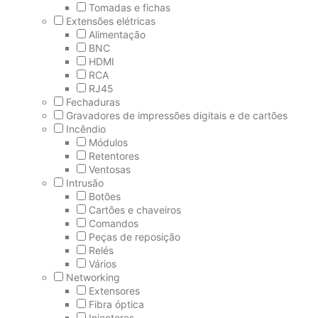
Tomadas e fichas
Extensões elétricas
Alimentação
BNC
HDMI
RCA
RJ45
Fechaduras
Gravadores de impressões digitais e de cartões
Incêndio
Módulos
Retentores
Ventosas
Intrusão
Botões
Cartões e chaveiros
Comandos
Peças de reposição
Relés
Vários
Networking
Extensores
Fibra óptica
Injectores