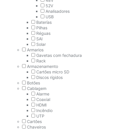
48V
52V
Analisadores
USB
Baterías
Pilhas
Réguas
SAI
Solar
Armarios
Gavetas com fechadura
Rack
Armazenamento
Cartões micro SD
Discos rígidos
Botões
Cablagem
Alarme
Coaxial
HDMI
Incêndio
UTP
Cartões
Chaveiros