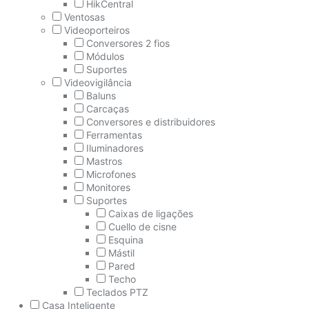
HikCentral
Ventosas
Videoporteiros
Conversores 2 fios
Módulos
Suportes
Videovigilância
Baluns
Carcaças
Conversores e distribuidores
Ferramentas
Iluminadores
Mastros
Microfones
Monitores
Suportes
Caixas de ligações
Cuello de cisne
Esquina
Mástil
Pared
Techo
Teclados PTZ
Casa Inteligente