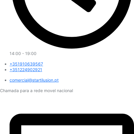
14:00 - 19:00
+351910639567
+351224902921
comercial@startilusion.pt​
Chamada para a rede movel nacional