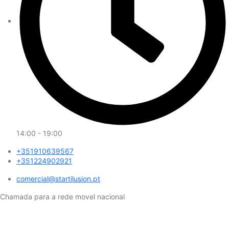
14:00 - 19:00
+351910639567
+351224902921
comercial@startilusion.pt​
Chamada para a rede movel nacional