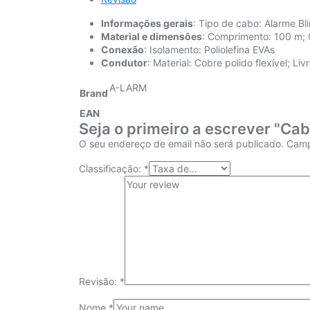
Informações gerais
: Tipo de cabo: Alarme B
Material e dimensões
: Comprimento: 100 m; C
Conexão
: Isolamento: Poliolefina EVAs
Condutor
: Material: Cobre polido flexível; Li
A-LARM
Brand
EAN
Seja o primeiro a escrever "Ca
O seu endereço de email não será publicado.
Camp
Classificação:
*
Revisão:
*
Nome
*