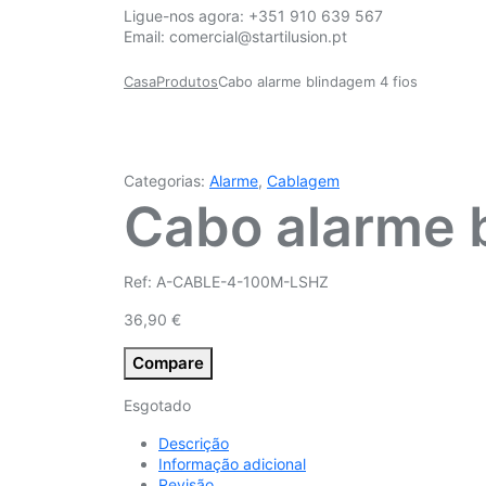
Ligue-nos agora:
+351 910 639 567
Email:
comercial@startilusion.pt
Casa
Produtos
Cabo alarme blindagem 4 fios
Categorias:
Alarme
,
Cablagem
Cabo alarme b
Ref: A-CABLE-4-100M-LSHZ
36,90
€
Compare
Esgotado
Descrição
Informação adicional
Revisão