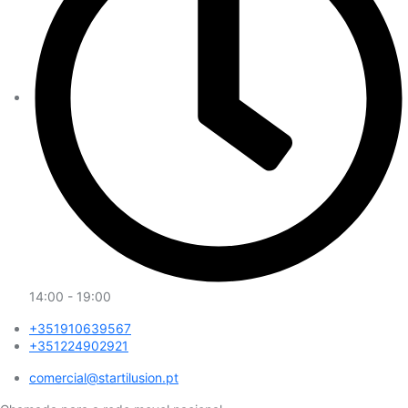
14:00 - 19:00
+351910639567
+351224902921
comercial@startilusion.pt​