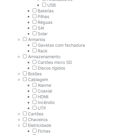
USB
Baterías
Pilhas
Réguas
SAI
Solar
Armarios
Gavetas com fechadura
Rack
Armazenamento
Cartões micro SD
Discos rígidos
Botões
Cablagem
Alarme
Coaxial
HDMI
Incêndio
UTP
Cartões
Chaveiros
Eletricidade
Fichas