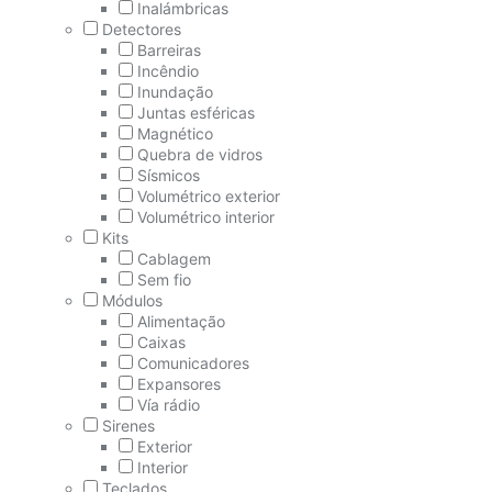
Inalámbricas
Detectores
Barreiras
Incêndio
Inundação
Juntas esféricas
Magnético
Quebra de vidros
Sísmicos
Volumétrico exterior
Volumétrico interior
Kits
Cablagem
Sem fio
Módulos
Alimentação
Caixas
Comunicadores
Expansores
Vía rádio
Sirenes
Exterior
Interior
Teclados