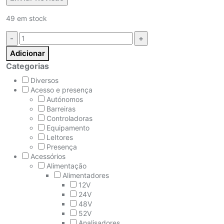
49 em stock
Quantidade:
Adicionar
Categorias
Diversos
Acesso e presença
Autónomos
Barreiras
Controladoras
Equipamento
LeItores
Presença
Acessórios
Alimentação
Alimentadores
12V
24V
48V
52V
Analisadores