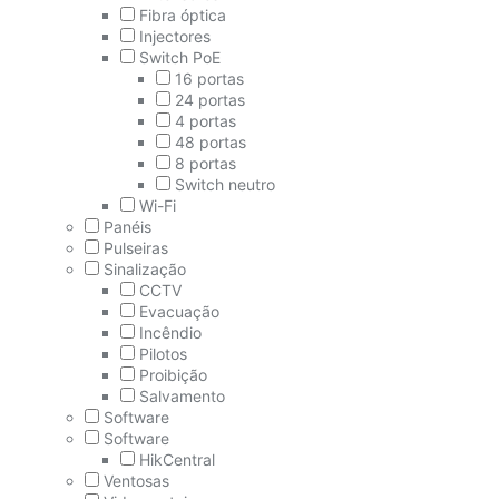
Fibra óptica
Injectores
Switch PoE
16 portas
24 portas
4 portas
48 portas
8 portas
Switch neutro
Wi-Fi
Panéis
Pulseiras
Sinalização
CCTV
Evacuação
Incêndio
Pilotos
Proibição
Salvamento
Software
Software
HikCentral
Ventosas