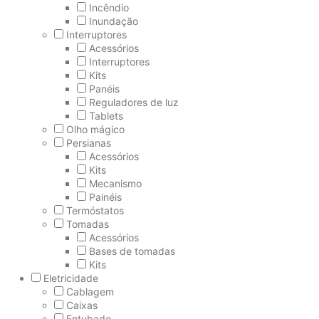
Incêndio
Inundação
Interruptores
Acessórios
Interruptores
Kits
Panéis
Reguladores de luz
Tablets
Olho mágico
Persianas
Acessórios
Kits
Mecanismo
Painéis
Termóstatos
Tomadas
Acessórios
Bases de tomadas
Kits
Eletricidade
Cablagem
Caixas
Entubado