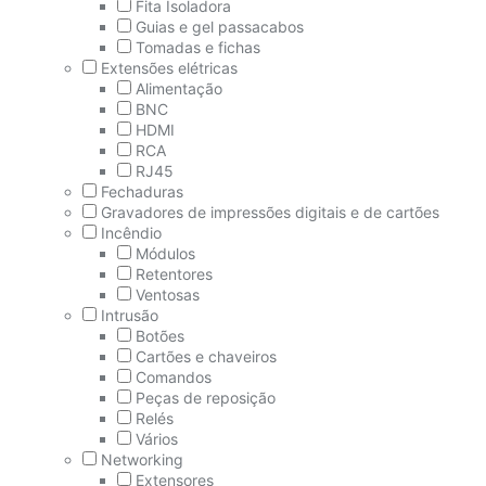
Fita Isoladora
Guias e gel passacabos
Tomadas e fichas
Extensões elétricas
Alimentação
BNC
HDMI
RCA
RJ45
Fechaduras
Gravadores de impressões digitais e de cartões
Incêndio
Módulos
Retentores
Ventosas
Intrusão
Botões
Cartões e chaveiros
Comandos
Peças de reposição
Relés
Vários
Networking
Extensores