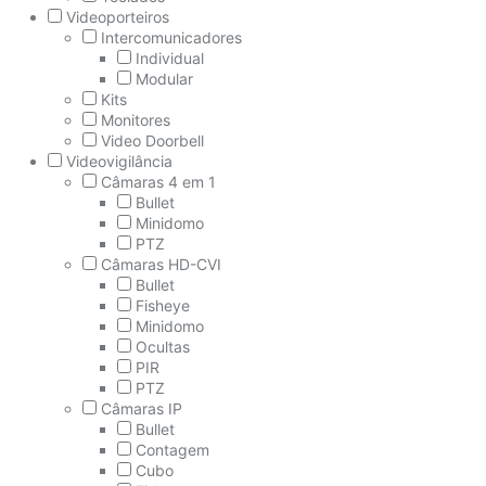
Videoporteiros
Intercomunicadores
Individual
Modular
Kits
Monitores
Video Doorbell
Videovigilância
Câmaras 4 em 1
Bullet
Minidomo
PTZ
Câmaras HD-CVI
Bullet
Fisheye
Minidomo
Ocultas
PIR
PTZ
Câmaras IP
Bullet
Contagem
Cubo