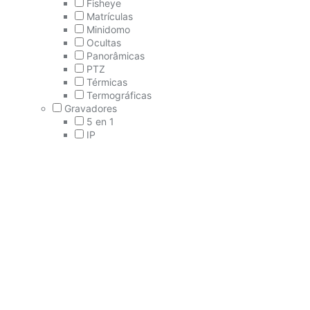
Fisheye
Matrículas
Minidomo
Ocultas
Panorâmicas
PTZ
Térmicas
Termográficas
Gravadores
5 en 1
IP