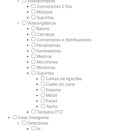
Videoporteiros
Conversores 2 fios
Módulos
Suportes
Videovigilância
Baluns
Carcaças
Conversores e distribuidores
Ferramentas
Iluminadores
Mastros
Microfones
Monitores
Suportes
Caixas de ligações
Cuello de cisne
Esquina
Mástil
Pared
Techo
Teclados PTZ
Casa Inteligente
Detectores
Ar