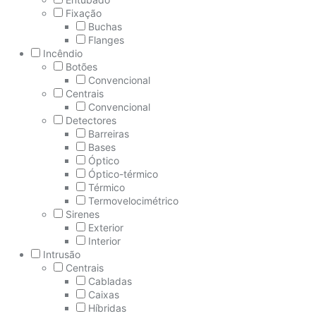
Fixação
Buchas
Flanges
Incêndio
Botões
Convencional
Centrais
Convencional
Detectores
Barreiras
Bases
Óptico
Óptico-térmico
Térmico
Termovelocimétrico
Sirenes
Exterior
Interior
Intrusão
Centrais
Cabladas
Caixas
Híbridas