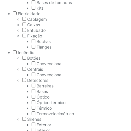
Bases de tomadas
Kits
Eletricidade
Cablagem
Caixas
Entubado
Fixação
Buchas
Flanges
Incêndio
Botões
Convencional
Centrais
Convencional
Detectores
Barreiras
Bases
Óptico
Óptico-térmico
Térmico
Termovelocimétrico
Sirenes
Exterior
Interior