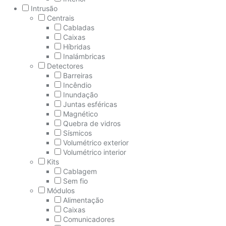
Intrusão
Centrais
Cabladas
Caixas
Híbridas
Inalámbricas
Detectores
Barreiras
Incêndio
Inundação
Juntas esféricas
Magnético
Quebra de vidros
Sísmicos
Volumétrico exterior
Volumétrico interior
Kits
Cablagem
Sem fio
Módulos
Alimentação
Caixas
Comunicadores