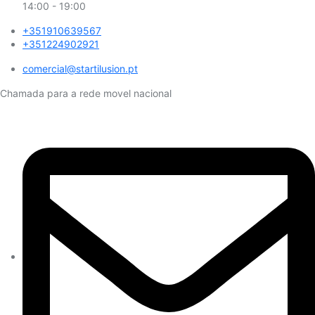
14:00 - 19:00
+351910639567
+351224902921
comercial@startilusion.pt​
Chamada para a rede movel nacional