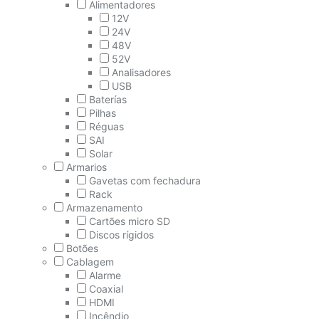
Alimentadores
12V
24V
48V
52V
Analisadores
USB
Baterías
Pilhas
Réguas
SAI
Solar
Armarios
Gavetas com fechadura
Rack
Armazenamento
Cartões micro SD
Discos rígidos
Botões
Cablagem
Alarme
Coaxial
HDMI
Incêndio