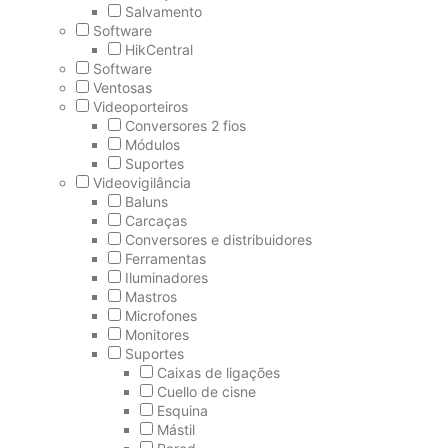
Salvamento
Software
HikCentral
Software
Ventosas
Videoporteiros
Conversores 2 fios
Módulos
Suportes
Videovigilância
Baluns
Carcaças
Conversores e distribuidores
Ferramentas
Iluminadores
Mastros
Microfones
Monitores
Suportes
Caixas de ligações
Cuello de cisne
Esquina
Mástil