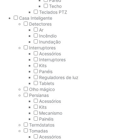
Pared
Techo
Teclados PTZ
Casa Inteligente
Detectores
Ar
Incêndio
Inundação
Interruptores
Acessórios
Interruptores
Kits
Panéis
Reguladores de luz
Tablets
Olho mágico
Persianas
Acessórios
Kits
Mecanismo
Painéis
Termóstatos
Tomadas
Acessórios