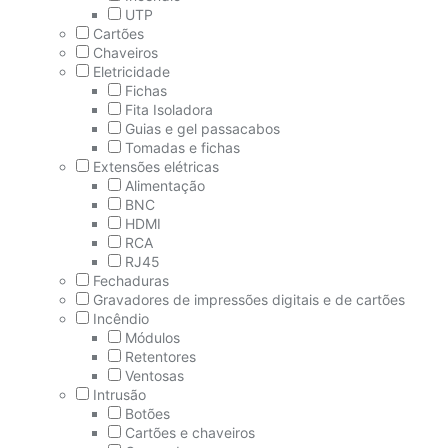
UTP
Cartões
Chaveiros
Eletricidade
Fichas
Fita Isoladora
Guias e gel passacabos
Tomadas e fichas
Extensões elétricas
Alimentação
BNC
HDMI
RCA
RJ45
Fechaduras
Gravadores de impressões digitais e de cartões
Incêndio
Módulos
Retentores
Ventosas
Intrusão
Botões
Cartões e chaveiros