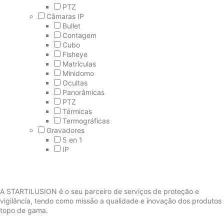
PTZ
Câmaras IP
Bullet
Contagem
Cubo
Fisheye
Matrículas
Minidomo
Ocultas
Panorâmicas
PTZ
Térmicas
Termográficas
Gravadores
5 en 1
IP
A STARTILUSION é o seu parceiro de serviços de proteção e
vigilância, tendo como missão a qualidade e inovação dos produtos
topo de gama.