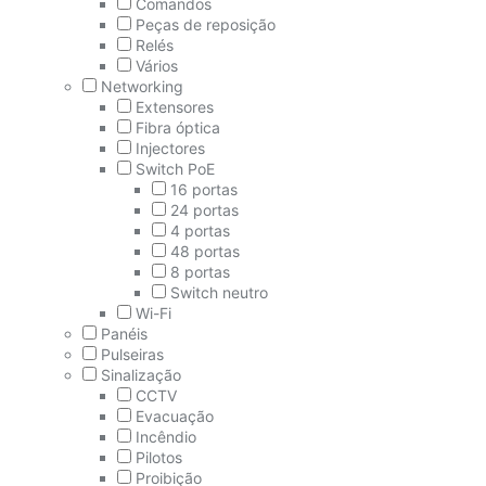
Comandos
Peças de reposição
Relés
Vários
Networking
Extensores
Fibra óptica
Injectores
Switch PoE
16 portas
24 portas
4 portas
48 portas
8 portas
Switch neutro
Wi-Fi
Panéis
Pulseiras
Sinalização
CCTV
Evacuação
Incêndio
Pilotos
Proibição