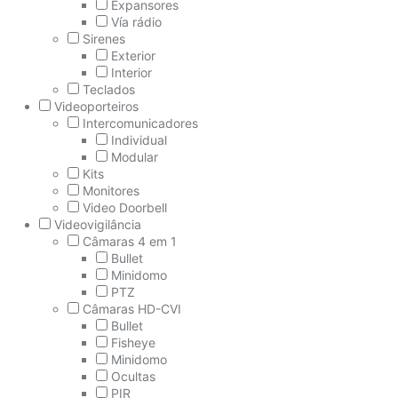
Expansores
Vía rádio
Sirenes
Exterior
Interior
Teclados
Videoporteiros
Intercomunicadores
Individual
Modular
Kits
Monitores
Video Doorbell
Videovigilância
Câmaras 4 em 1
Bullet
Minidomo
PTZ
Câmaras HD-CVI
Bullet
Fisheye
Minidomo
Ocultas
PIR