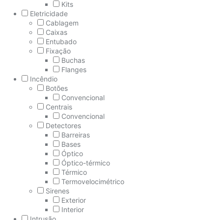
Kits
Eletricidade
Cablagem
Caixas
Entubado
Fixação
Buchas
Flanges
Incêndio
Botões
Convencional
Centrais
Convencional
Detectores
Barreiras
Bases
Óptico
Óptico-térmico
Térmico
Termovelocimétrico
Sirenes
Exterior
Interior
Intrusão