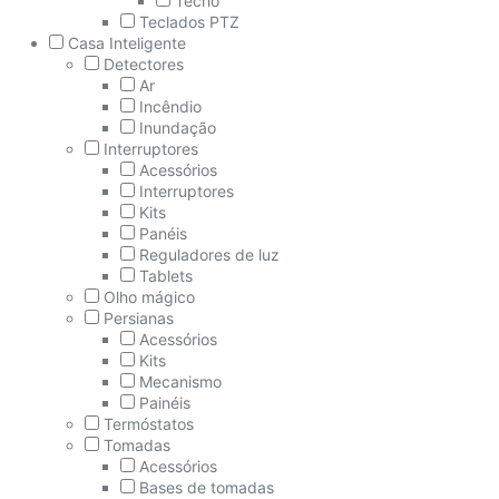
Techo
Teclados PTZ
Casa Inteligente
Detectores
Ar
Incêndio
Inundação
Interruptores
Acessórios
Interruptores
Kits
Panéis
Reguladores de luz
Tablets
Olho mágico
Persianas
Acessórios
Kits
Mecanismo
Painéis
Termóstatos
Tomadas
Acessórios
Bases de tomadas