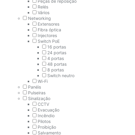
Peças de reposição
Relés
Vários
Networking
Extensores
Fibra óptica
Injectores
Switch PoE
16 portas
24 portas
4 portas
48 portas
8 portas
Switch neutro
Wi-Fi
Panéis
Pulseiras
Sinalização
CCTV
Evacuação
Incêndio
Pilotos
Proibição
Salvamento