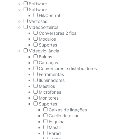
Software
Software
HikCentral
Ventosas
Videoporteiros
Conversores 2 fios
Módulos
Suportes
Videovigilância
Baluns
Carcaças
Conversores e distribuidores
Ferramentas
Iluminadores
Mastros
Microfones
Monitores
Suportes
Caixas de ligações
Cuello de cisne
Esquina
Mástil
Pared