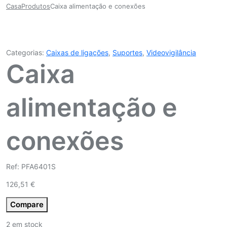
Casa
Produtos
Caixa alimentação e conexões
Categorias:
Caixas de ligações
,
Suportes
,
Videovigilância
Caixa
alimentação e
conexões
Ref: PFA6401S
126,51
€
Compare
2 em stock