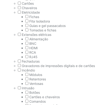
Cartões
Chaveiros
Eletricidade
Fichas
Fita Isoladora
Guias e gel passacabos
Tomadas e fichas
Extensões elétricas
Alimentação
BNC
HDMI
RCA
RJ45
Fechaduras
Gravadores de impressões digitais e de cartões
Incêndio
Módulos
Retentores
Ventosas
Intrusão
Botões
Cartões e chaveiros
Comandos