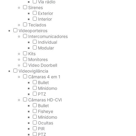
Vía rádio
Sirenes
Exterior
Interior
Teclados
Videoporteiros
Intercomunicadores
Individual
Modular
Kits
Monitores
Video Doorbell
Videovigilância
Câmaras 4 em 1
Bullet
Minidomo
PTZ
Câmaras HD-CVI
Bullet
Fisheye
Minidomo
Ocultas
PIR
PTZ