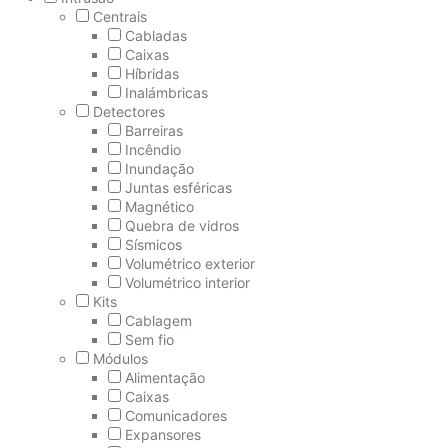
Centrais
Cabladas
Caixas
Híbridas
Inalámbricas
Detectores
Barreiras
Incêndio
Inundação
Juntas esféricas
Magnético
Quebra de vidros
Sísmicos
Volumétrico exterior
Volumétrico interior
Kits
Cablagem
Sem fio
Módulos
Alimentação
Caixas
Comunicadores
Expansores