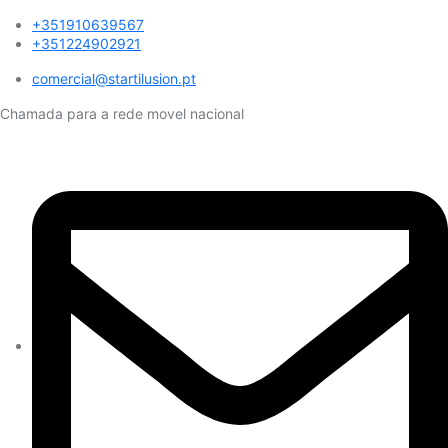
+351910639567
+351224902921
comercial@startilusion.pt​
Chamada para a rede movel nacional