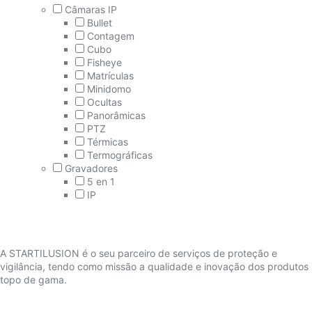
Câmaras IP
Bullet
Contagem
Cubo
Fisheye
Matrículas
Minidomo
Ocultas
Panorâmicas
PTZ
Térmicas
Termográficas
Gravadores
5 en 1
IP
A STARTILUSION é o seu parceiro de serviços de proteção e
vigilância, tendo como missão a qualidade e inovação dos produtos
topo de gama.