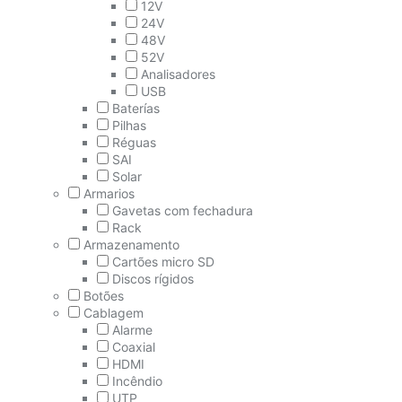
12V
24V
48V
52V
Analisadores
USB
Baterías
Pilhas
Réguas
SAI
Solar
Armarios
Gavetas com fechadura
Rack
Armazenamento
Cartões micro SD
Discos rígidos
Botões
Cablagem
Alarme
Coaxial
HDMI
Incêndio
UTP