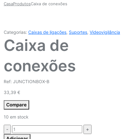
Casa
Produtos
Caixa de conexões
Categorias:
Caixas de ligações
,
Suportes
,
Videovigilância
Caixa de
conexões
Ref: JUNCTIONBOX-B
33,39
€
Compare
10 em stock
Quantidade:
Adicionar