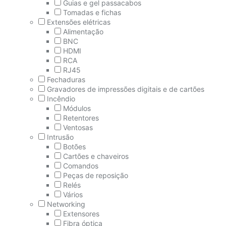
Guias e gel passacabos
Tomadas e fichas
Extensões elétricas
Alimentação
BNC
HDMI
RCA
RJ45
Fechaduras
Gravadores de impressões digitais e de cartões
Incêndio
Módulos
Retentores
Ventosas
Intrusão
Botões
Cartões e chaveiros
Comandos
Peças de reposição
Relés
Vários
Networking
Extensores
Fibra óptica