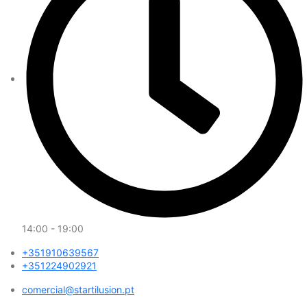
14:00 - 19:00
+351910639567
+351224902921
comercial@startilusion.pt​