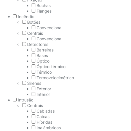
Buchas
Flanges
Incêndio
Botões
Convencional
Centrais
Convencional
Detectores
Barreiras
Bases
Óptico
Óptico-térmico
Térmico
Termovelocimétrico
Sirenes
Exterior
Interior
Intrusão
Centrais
Cabladas
Caixas
Híbridas
Inalámbricas