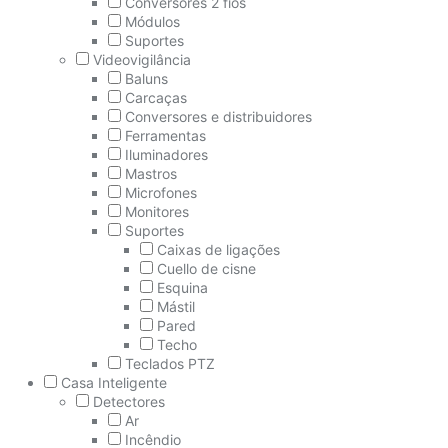
Conversores 2 fios
Módulos
Suportes
Videovigilância
Baluns
Carcaças
Conversores e distribuidores
Ferramentas
Iluminadores
Mastros
Microfones
Monitores
Suportes
Caixas de ligações
Cuello de cisne
Esquina
Mástil
Pared
Techo
Teclados PTZ
Casa Inteligente
Detectores
Ar
Incêndio