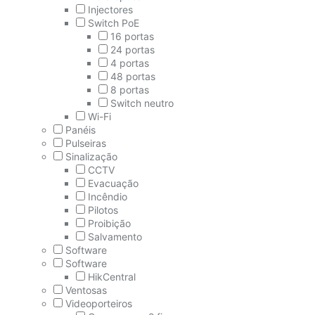
Injectores
Switch PoE
16 portas
24 portas
4 portas
48 portas
8 portas
Switch neutro
Wi-Fi
Panéis
Pulseiras
Sinalização
CCTV
Evacuação
Incêndio
Pilotos
Proibição
Salvamento
Software
Software
HikCentral
Ventosas
Videoporteiros