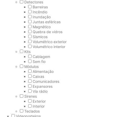
Detectores
Barreiras
Incêndio
Inundação
Juntas esféricas
Magnético
Quebra de vidros
Sísmicos
Volumétrico exterior
Volumétrico interior
Kits
Cablagem
Sem fio
Módulos
Alimentação
Caixas
Comunicadores
Expansores
Vía rádio
Sirenes
Exterior
Interior
Teclados
Videoporteiros