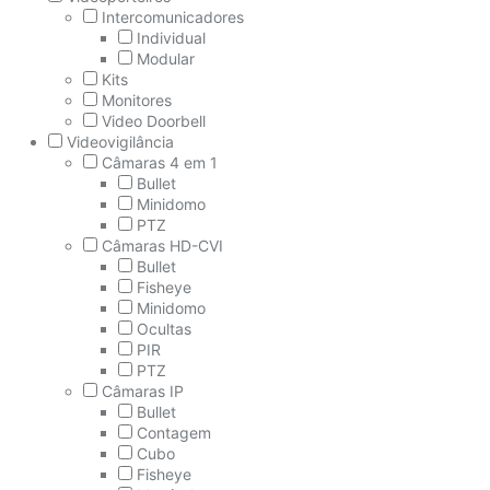
Intercomunicadores
Individual
Modular
Kits
Monitores
Video Doorbell
Videovigilância
Câmaras 4 em 1
Bullet
Minidomo
PTZ
Câmaras HD-CVI
Bullet
Fisheye
Minidomo
Ocultas
PIR
PTZ
Câmaras IP
Bullet
Contagem
Cubo
Fisheye