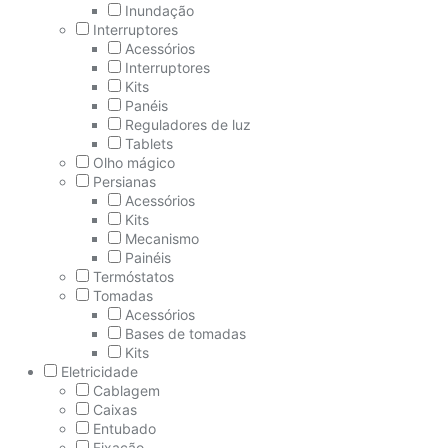
Inundação
Interruptores
Acessórios
Interruptores
Kits
Panéis
Reguladores de luz
Tablets
Olho mágico
Persianas
Acessórios
Kits
Mecanismo
Painéis
Termóstatos
Tomadas
Acessórios
Bases de tomadas
Kits
Eletricidade
Cablagem
Caixas
Entubado
Fixação