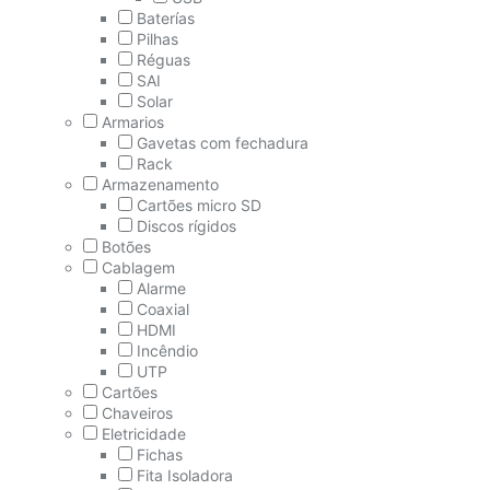
Baterías
Pilhas
Réguas
SAI
Solar
Armarios
Gavetas com fechadura
Rack
Armazenamento
Cartões micro SD
Discos rígidos
Botões
Cablagem
Alarme
Coaxial
HDMI
Incêndio
UTP
Cartões
Chaveiros
Eletricidade
Fichas
Fita Isoladora