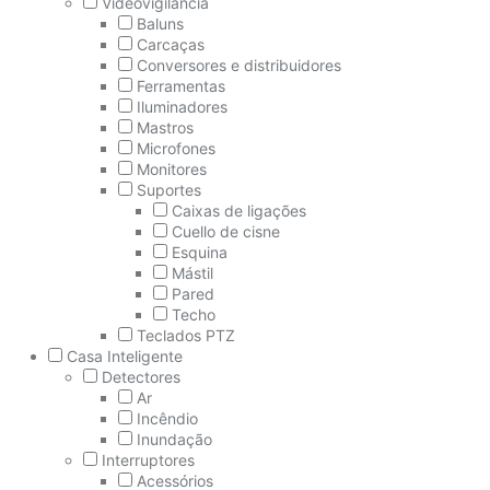
Videovigilância
Baluns
Carcaças
Conversores e distribuidores
Ferramentas
Iluminadores
Mastros
Microfones
Monitores
Suportes
Caixas de ligações
Cuello de cisne
Esquina
Mástil
Pared
Techo
Teclados PTZ
Casa Inteligente
Detectores
Ar
Incêndio
Inundação
Interruptores
Acessórios