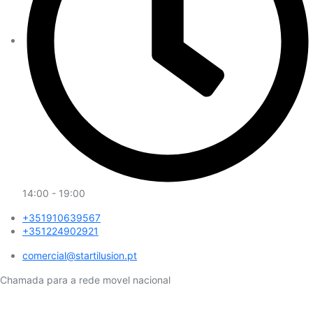
14:00 - 19:00
+351910639567
+351224902921
comercial@startilusion.pt​
Chamada para a rede movel nacional