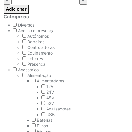
Adicionar
Categorias
Diversos
Acesso e presença
Autónomos
Barreiras
Controladoras
Equipamento
LeItores
Presença
Acessórios
Alimentação
Alimentadores
12V
24V
48V
52V
Analisadores
USB
Baterías
Pilhas
Réguas