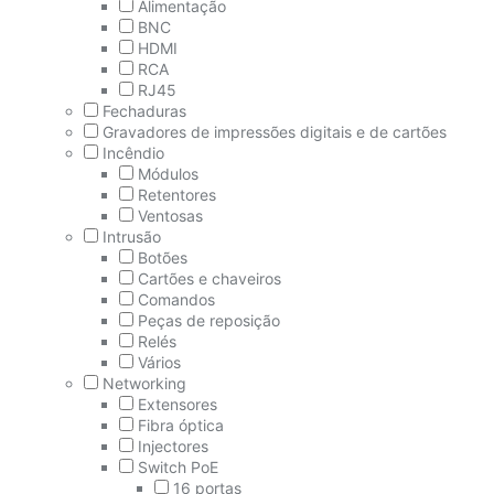
Alimentação
BNC
HDMI
RCA
RJ45
Fechaduras
Gravadores de impressões digitais e de cartões
Incêndio
Módulos
Retentores
Ventosas
Intrusão
Botões
Cartões e chaveiros
Comandos
Peças de reposição
Relés
Vários
Networking
Extensores
Fibra óptica
Injectores
Switch PoE
16 portas