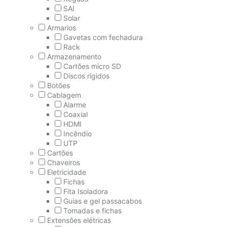
SAI
Solar
Armarios
Gavetas com fechadura
Rack
Armazenamento
Cartões micro SD
Discos rígidos
Botões
Cablagem
Alarme
Coaxial
HDMI
Incêndio
UTP
Cartões
Chaveiros
Eletricidade
Fichas
Fita Isoladora
Guias e gel passacabos
Tomadas e fichas
Extensões elétricas