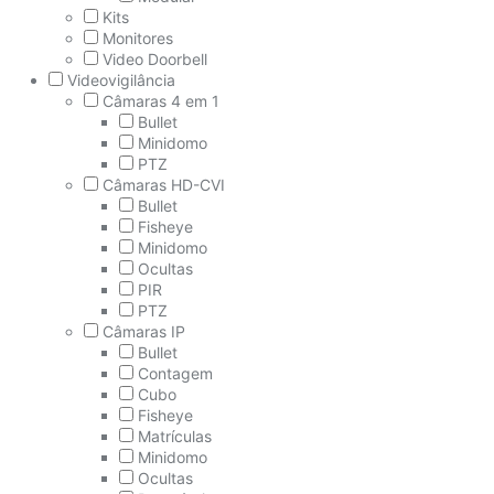
Kits
Monitores
Video Doorbell
Videovigilância
Câmaras 4 em 1
Bullet
Minidomo
PTZ
Câmaras HD-CVI
Bullet
Fisheye
Minidomo
Ocultas
PIR
PTZ
Câmaras IP
Bullet
Contagem
Cubo
Fisheye
Matrículas
Minidomo
Ocultas