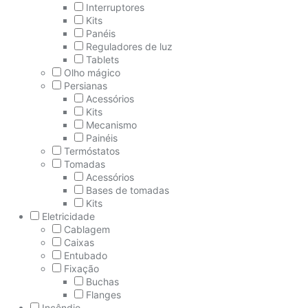
Interruptores
Kits
Panéis
Reguladores de luz
Tablets
Olho mágico
Persianas
Acessórios
Kits
Mecanismo
Painéis
Termóstatos
Tomadas
Acessórios
Bases de tomadas
Kits
Eletricidade
Cablagem
Caixas
Entubado
Fixação
Buchas
Flanges
Incêndio