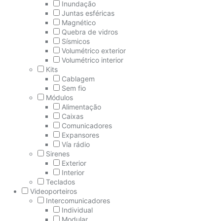
Inundação
Juntas esféricas
Magnético
Quebra de vidros
Sísmicos
Volumétrico exterior
Volumétrico interior
Kits
Cablagem
Sem fio
Módulos
Alimentação
Caixas
Comunicadores
Expansores
Vía rádio
Sirenes
Exterior
Interior
Teclados
Videoporteiros
Intercomunicadores
Individual
Modular