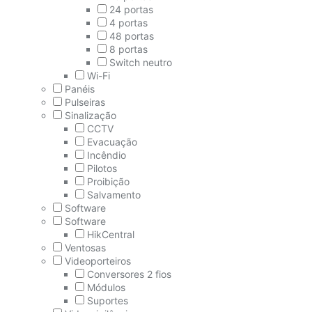
24 portas
4 portas
48 portas
8 portas
Switch neutro
Wi-Fi
Panéis
Pulseiras
Sinalização
CCTV
Evacuação
Incêndio
Pilotos
Proibição
Salvamento
Software
Software
HikCentral
Ventosas
Videoporteiros
Conversores 2 fios
Módulos
Suportes