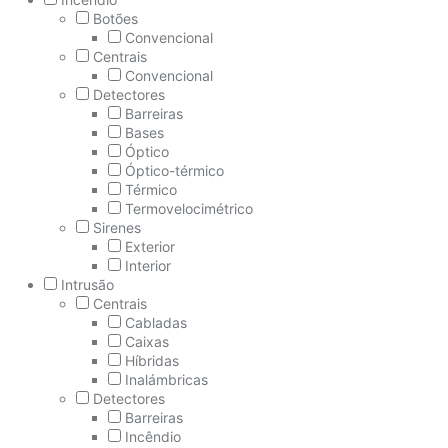
Botões
Convencional
Centrais
Convencional
Detectores
Barreiras
Bases
Óptico
Óptico-térmico
Térmico
Termovelocimétrico
Sirenes
Exterior
Interior
Intrusão
Centrais
Cabladas
Caixas
Híbridas
Inalámbricas
Detectores
Barreiras
Incêndio