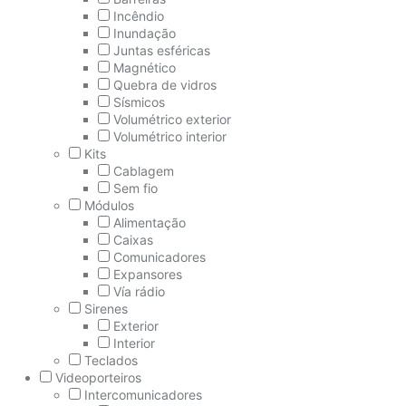
Incêndio
Inundação
Juntas esféricas
Magnético
Quebra de vidros
Sísmicos
Volumétrico exterior
Volumétrico interior
Kits
Cablagem
Sem fio
Módulos
Alimentação
Caixas
Comunicadores
Expansores
Vía rádio
Sirenes
Exterior
Interior
Teclados
Videoporteiros
Intercomunicadores