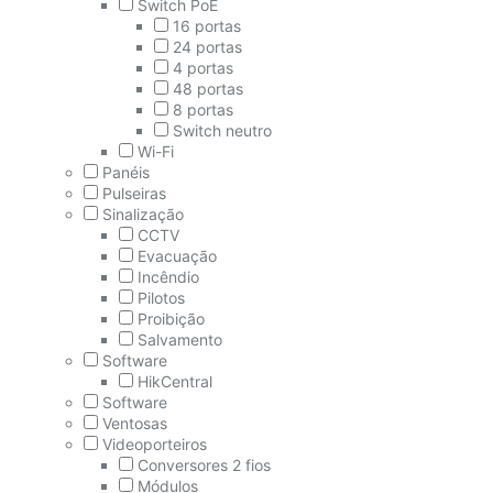
Switch PoE
16 portas
24 portas
4 portas
48 portas
8 portas
Switch neutro
Wi-Fi
Panéis
Pulseiras
Sinalização
CCTV
Evacuação
Incêndio
Pilotos
Proibição
Salvamento
Software
HikCentral
Software
Ventosas
Videoporteiros
Conversores 2 fios
Módulos