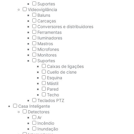
Suportes
Videovigilância
Baluns
Carcaças
Conversores e distribuidores
Ferramentas
Iluminadores
Mastros
Microfones
Monitores
Suportes
Caixas de ligações
Cuello de cisne
Esquina
Mástil
Pared
Techo
Teclados PTZ
Casa Inteligente
Detectores
Ar
Incêndio
Inundação