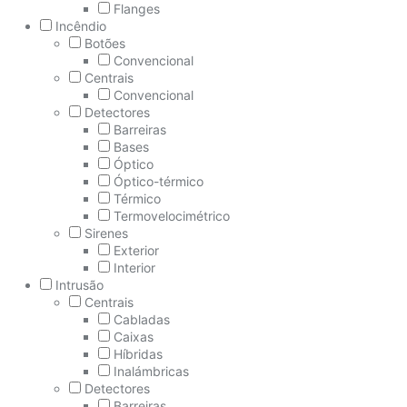
Flanges
Incêndio
Botões
Convencional
Centrais
Convencional
Detectores
Barreiras
Bases
Óptico
Óptico-térmico
Térmico
Termovelocimétrico
Sirenes
Exterior
Interior
Intrusão
Centrais
Cabladas
Caixas
Híbridas
Inalámbricas
Detectores
Barreiras