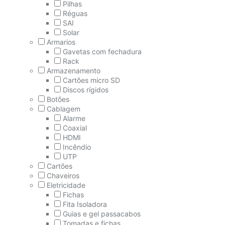
Pilhas
Réguas
SAI
Solar
Armarios
Gavetas com fechadura
Rack
Armazenamento
Cartões micro SD
Discos rígidos
Botões
Cablagem
Alarme
Coaxial
HDMI
Incêndio
UTP
Cartões
Chaveiros
Eletricidade
Fichas
Fita Isoladora
Guias e gel passacabos
Tomadas e fichas