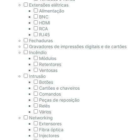
Extensões elétricas
Alimentação
BNC
HDMI
RCA
RJ45
Fechaduras
Gravadores de impressões digitais e de cartões
Incêndio
Módulos
Retentores
Ventosas
Intrusão
Botões
Cartões e chaveiros
Comandos
Peças de reposição
Relés
Vários
Networking
Extensores
Fibra óptica
Injectores