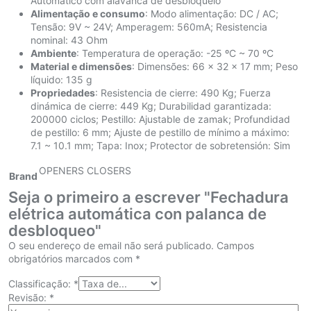
Automático com alavanca de desbloqueio
Alimentação e consumo
: Modo alimentação: DC / AC;
Tensão: 9V ~ 24V; Amperagem: 560mA; Resistencia
nominal: 43 Ohm
Ambiente
: Temperatura de operação: -25 ºC ~ 70 ºC
Material e dimensões
: Dimensões: 66 x 32 x 17 mm; Peso
líquido: 135 g
Propriedades
: Resistencia de cierre: 490 Kg; Fuerza
dinámica de cierre: 449 Kg; Durabilidad garantizada:
200000 ciclos; Pestillo: Ajustable de zamak; Profundidad
de pestillo: 6 mm; Ajuste de pestillo de mínimo a máximo:
7.1 ~ 10.1 mm; Tapa: Inox; Protector de sobretensión: Sim
OPENERS CLOSERS
Brand
Seja o primeiro a escrever "Fechadura
elétrica automática con palanca de
desbloqueo"
O seu endereço de email não será publicado.
Campos
obrigatórios marcados com
*
Classificação:
*
Revisão:
*