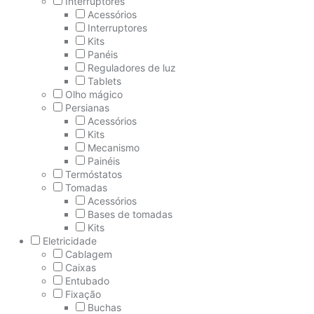
Interruptores
Acessórios
Interruptores
Kits
Panéis
Reguladores de luz
Tablets
Olho mágico
Persianas
Acessórios
Kits
Mecanismo
Painéis
Termóstatos
Tomadas
Acessórios
Bases de tomadas
Kits
Eletricidade
Cablagem
Caixas
Entubado
Fixação
Buchas