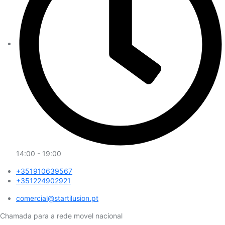
14:00 - 19:00
+351910639567
+351224902921
comercial@startilusion.pt​
Chamada para a rede movel nacional