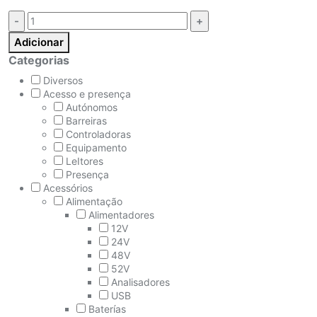
Quantidade:
Adicionar
Categorias
Diversos
Acesso e presença
Autónomos
Barreiras
Controladoras
Equipamento
LeItores
Presença
Acessórios
Alimentação
Alimentadores
12V
24V
48V
52V
Analisadores
USB
Baterías