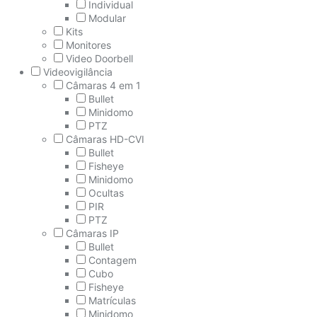
Individual
Modular
Kits
Monitores
Video Doorbell
Videovigilância
Câmaras 4 em 1
Bullet
Minidomo
PTZ
Câmaras HD-CVI
Bullet
Fisheye
Minidomo
Ocultas
PIR
PTZ
Câmaras IP
Bullet
Contagem
Cubo
Fisheye
Matrículas
Minidomo