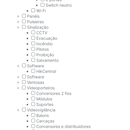
Switch neutro
Wi-Fi
Panéis
Pulseiras
Sinalização
CCTV
Evacuação
Incêndio
Pilotos
Proibição
Salvamento
Software
HikCentral
Software
Ventosas
Videoporteiros
Conversores 2 fios
Módulos
Suportes
Videovigilância
Baluns
Carcaças
Conversores e distribuidores