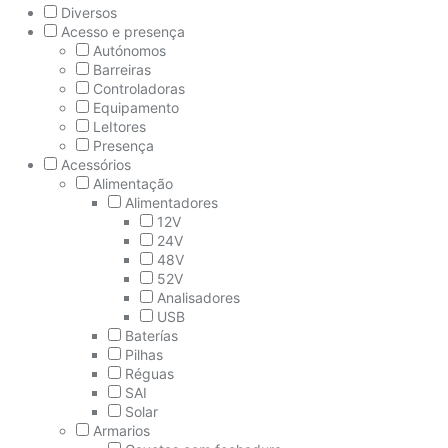
Diversos
Acesso e presença
Autónomos
Barreiras
Controladoras
Equipamento
LeItores
Presença
Acessórios
Alimentação
Alimentadores
12V
24V
48V
52V
Analisadores
USB
Baterías
Pilhas
Réguas
SAI
Solar
Armarios