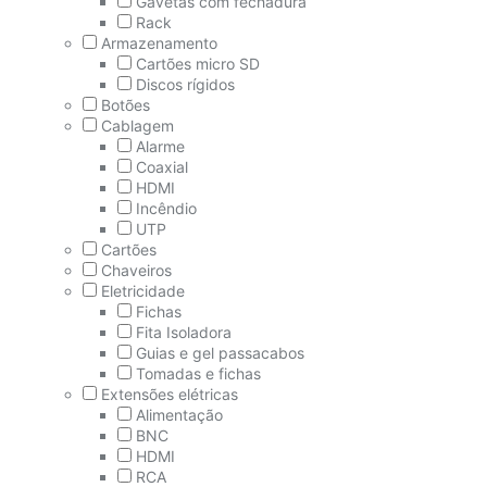
Gavetas com fechadura
Rack
Armazenamento
Cartões micro SD
Discos rígidos
Botões
Cablagem
Alarme
Coaxial
HDMI
Incêndio
UTP
Cartões
Chaveiros
Eletricidade
Fichas
Fita Isoladora
Guias e gel passacabos
Tomadas e fichas
Extensões elétricas
Alimentação
BNC
HDMI
RCA