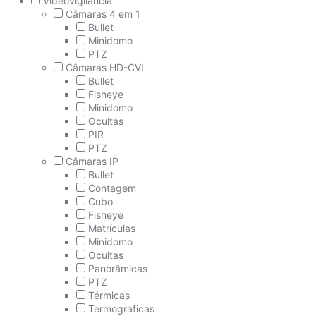
Videovigilância
Câmaras 4 em 1
Bullet
Minidomo
PTZ
Câmaras HD-CVI
Bullet
Fisheye
Minidomo
Ocultas
PIR
PTZ
Câmaras IP
Bullet
Contagem
Cubo
Fisheye
Matrículas
Minidomo
Ocultas
Panorâmicas
PTZ
Térmicas
Termográficas