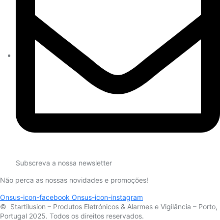
Subscreva a nossa newsletter
Não perca as nossas novidades e promoções!
Onsus-icon-facebook
Onsus-icon-instagram
© Startilusion – Produtos Eletrónicos & Alarmes e Vigilância – Porto,
Portugal 2025. Todos os direitos reservados.