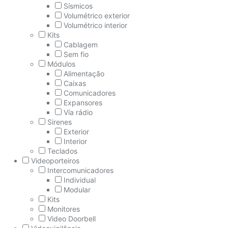
Sísmicos
Volumétrico exterior
Volumétrico interior
Kits
Cablagem
Sem fio
Módulos
Alimentação
Caixas
Comunicadores
Expansores
Vía rádio
Sirenes
Exterior
Interior
Teclados
Videoporteiros
Intercomunicadores
Individual
Modular
Kits
Monitores
Video Doorbell