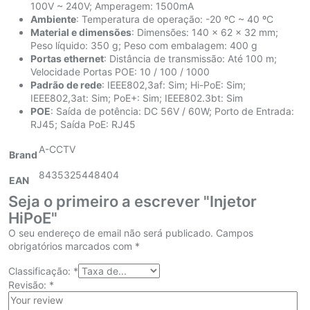
100V ~ 240V; Amperagem: 1500mA
Ambiente
: Temperatura de operação: -20 ºC ~ 40 ºC
Material e dimensões
: Dimensões: 140 x 62 x 32 mm;
Peso líquido: 350 g; Peso com embalagem: 400 g
Portas ethernet
: Distância de transmissão: Até 100 m;
Velocidade Portas POE: 10 / 100 / 1000
Padrão de rede
: IEEE802,3af: Sim; Hi-PoE: Sim;
IEEE802,3at: Sim; PoE+: Sim; IEEE802.3bt: Sim
POE
: Saída de potência: DC 56V / 60W; Porto de Entrada:
RJ45; Saída PoE: RJ45
A-CCTV
Brand
8435325448404
EAN
Seja o primeiro a escrever "Injetor
HiPoE"
O seu endereço de email não será publicado.
Campos
obrigatórios marcados com
*
Classificação:
*
Revisão:
*