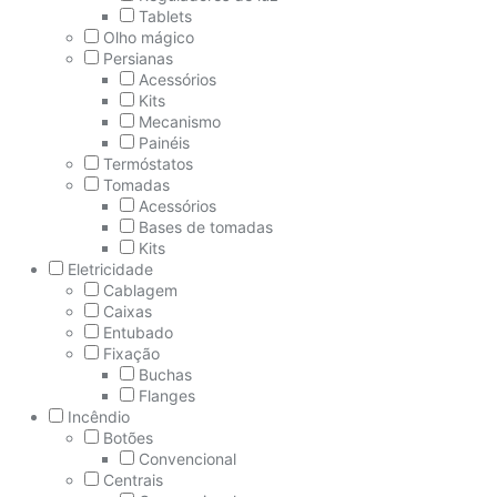
Tablets
Olho mágico
Persianas
Acessórios
Kits
Mecanismo
Painéis
Termóstatos
Tomadas
Acessórios
Bases de tomadas
Kits
Eletricidade
Cablagem
Caixas
Entubado
Fixação
Buchas
Flanges
Incêndio
Botões
Convencional
Centrais