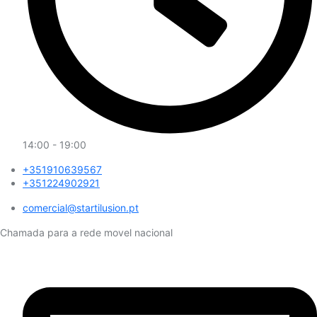
14:00 - 19:00
+351910639567
+351224902921
comercial@startilusion.pt​
Chamada para a rede movel nacional