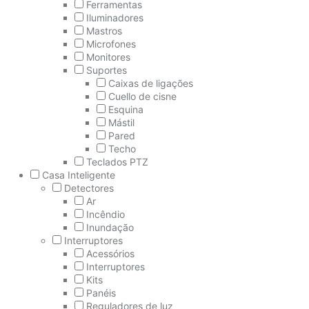
Ferramentas
Iluminadores
Mastros
Microfones
Monitores
Suportes
Caixas de ligações
Cuello de cisne
Esquina
Mástil
Pared
Techo
Teclados PTZ
Casa Inteligente
Detectores
Ar
Incêndio
Inundação
Interruptores
Acessórios
Interruptores
Kits
Panéis
Reguladores de luz