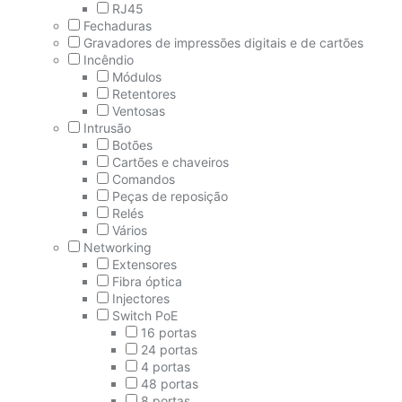
RJ45
Fechaduras
Gravadores de impressões digitais e de cartões
Incêndio
Módulos
Retentores
Ventosas
Intrusão
Botões
Cartões e chaveiros
Comandos
Peças de reposição
Relés
Vários
Networking
Extensores
Fibra óptica
Injectores
Switch PoE
16 portas
24 portas
4 portas
48 portas
8 portas