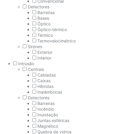
Convencional
Detectores
Barreiras
Bases
Óptico
Óptico-térmico
Térmico
Termovelocimétrico
Sirenes
Exterior
Interior
Intrusão
Centrais
Cabladas
Caixas
Híbridas
Inalámbricas
Detectores
Barreiras
Incêndio
Inundação
Juntas esféricas
Magnético
Quebra de vidros