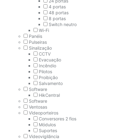
24 portas
4 portas
48 portas
8 portas
Switch neutro
Wi-Fi
Panéis
Pulseiras
Sinalização
CCTV
Evacuação
Incêndio
Pilotos
Proibição
Salvamento
Software
HikCentral
Software
Ventosas
Videoporteiros
Conversores 2 fios
Módulos
Suportes
Videovigilância