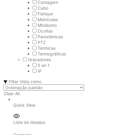
Contagem
Cubo
Fisheye
Matrículas
Minidomo
Ocultas
Panorâmicas
PTZ
Térmicas
Termográficas
Gravadores
5 en 1
IP
Filter
Vista como
Clear All
Quick View
Lista de desejos
Compare