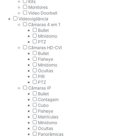
Kits
Monitores
Video Doorbell
Videovigilância
Câmaras 4 em 1
Bullet
Minidomo
PTZ
Câmaras HD-CVI
Bullet
Fisheye
Minidomo
Ocultas
PIR
PTZ
Câmaras IP
Bullet
Contagem
Cubo
Fisheye
Matrículas
Minidomo
Ocultas
Panorâmicas