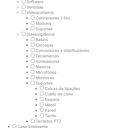
Software
Ventosas
Videoporteiros
Conversores 2 fios
Módulos
Suportes
Videovigilância
Baluns
Carcaças
Conversores e distribuidores
Ferramentas
Iluminadores
Mastros
Microfones
Monitores
Suportes
Caixas de ligações
Cuello de cisne
Esquina
Mástil
Pared
Techo
Teclados PTZ
Casa Inteligente