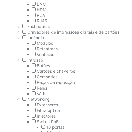
BNC
HDMI
RCA
RJ45
Fechaduras
Gravadores de impressões digitais e de cartões
Incêndio
Módulos
Retentores
Ventosas
Intrusão
Botões
Cartões e chaveiros
Comandos
Peças de reposição
Relés
Vários
Networking
Extensores
Fibra óptica
Injectores
Switch PoE
16 portas