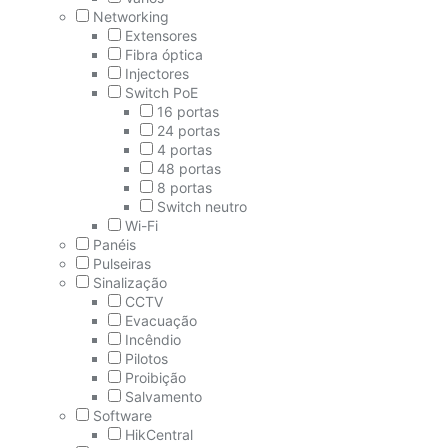
Networking
Extensores
Fibra óptica
Injectores
Switch PoE
16 portas
24 portas
4 portas
48 portas
8 portas
Switch neutro
Wi-Fi
Panéis
Pulseiras
Sinalização
CCTV
Evacuação
Incêndio
Pilotos
Proibição
Salvamento
Software
HikCentral