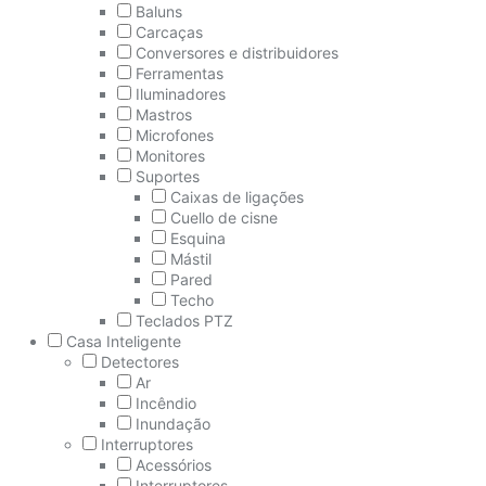
Baluns
Carcaças
Conversores e distribuidores
Ferramentas
Iluminadores
Mastros
Microfones
Monitores
Suportes
Caixas de ligações
Cuello de cisne
Esquina
Mástil
Pared
Techo
Teclados PTZ
Casa Inteligente
Detectores
Ar
Incêndio
Inundação
Interruptores
Acessórios
Interruptores