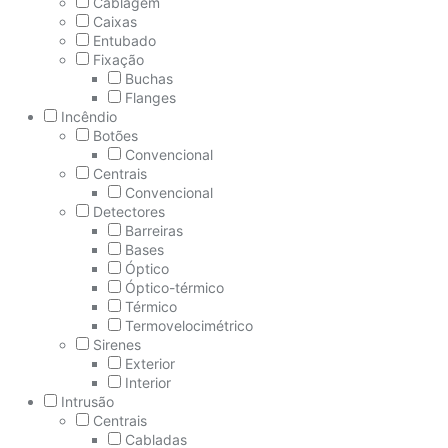
Cablagem
Caixas
Entubado
Fixação
Buchas
Flanges
Incêndio
Botões
Convencional
Centrais
Convencional
Detectores
Barreiras
Bases
Óptico
Óptico-térmico
Térmico
Termovelocimétrico
Sirenes
Exterior
Interior
Intrusão
Centrais
Cabladas