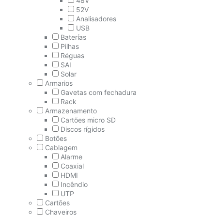
48V
52V
Analisadores
USB
Baterías
Pilhas
Réguas
SAI
Solar
Armarios
Gavetas com fechadura
Rack
Armazenamento
Cartões micro SD
Discos rígidos
Botões
Cablagem
Alarme
Coaxial
HDMI
Incêndio
UTP
Cartões
Chaveiros