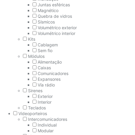
Juntas esféricas
Magnético
Quebra de vidros
Sísmicos
Volumétrico exterior
Volumétrico interior
Kits
Cablagem
Sem fio
Módulos
Alimentação
Caixas
Comunicadores
Expansores
Vía rádio
Sirenes
Exterior
Interior
Teclados
Videoporteiros
Intercomunicadores
Individual
Modular