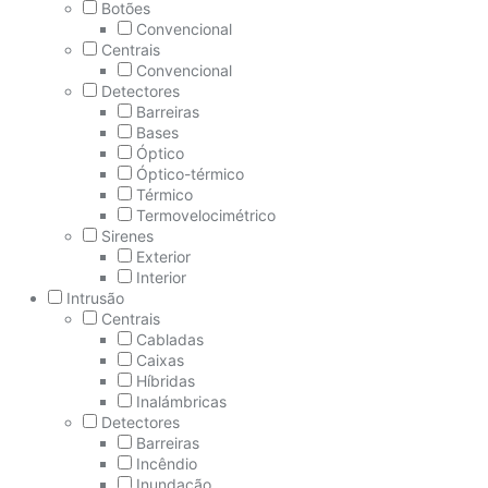
Botões
Convencional
Centrais
Convencional
Detectores
Barreiras
Bases
Óptico
Óptico-térmico
Térmico
Termovelocimétrico
Sirenes
Exterior
Interior
Intrusão
Centrais
Cabladas
Caixas
Híbridas
Inalámbricas
Detectores
Barreiras
Incêndio
Inundação