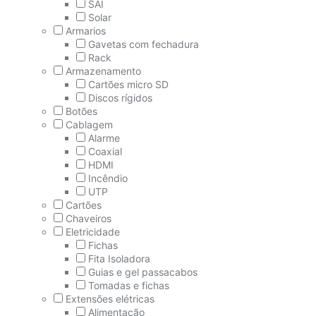
SAI
Solar
Armarios
Gavetas com fechadura
Rack
Armazenamento
Cartões micro SD
Discos rígidos
Botões
Cablagem
Alarme
Coaxial
HDMI
Incêndio
UTP
Cartões
Chaveiros
Eletricidade
Fichas
Fita Isoladora
Guias e gel passacabos
Tomadas e fichas
Extensões elétricas
Alimentação