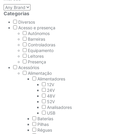
Categorias
Diversos
Acesso e presença
Autónomos
Barreiras
Controladoras
Equipamento
LeItores
Presença
Acessórios
Alimentação
Alimentadores
12V
24V
48V
52V
Analisadores
USB
Baterías
Pilhas
Réguas