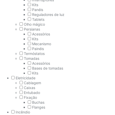
Kits
Panéis
Reguladores de luz
Tablets
Olho mágico
Persianas
Acessórios
Kits
Mecanismo
Painéis
Termóstatos
Tomadas
Acessórios
Bases de tomadas
Kits
Eletricidade
Cablagem
Caixas
Entubado
Fixação
Buchas
Flanges
Incêndio