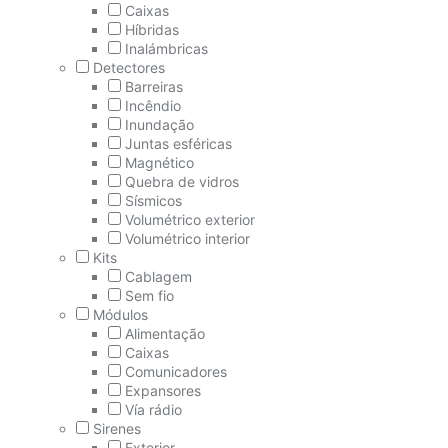
Caixas
Híbridas
Inalámbricas
Detectores
Barreiras
Incêndio
Inundação
Juntas esféricas
Magnético
Quebra de vidros
Sísmicos
Volumétrico exterior
Volumétrico interior
Kits
Cablagem
Sem fio
Módulos
Alimentação
Caixas
Comunicadores
Expansores
Vía rádio
Sirenes
Exterior