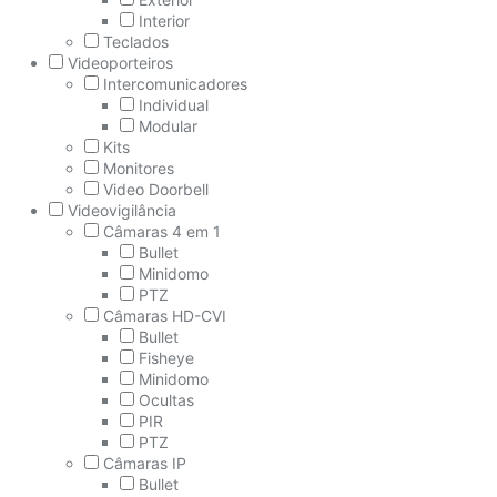
Interior
Teclados
Videoporteiros
Intercomunicadores
Individual
Modular
Kits
Monitores
Video Doorbell
Videovigilância
Câmaras 4 em 1
Bullet
Minidomo
PTZ
Câmaras HD-CVI
Bullet
Fisheye
Minidomo
Ocultas
PIR
PTZ
Câmaras IP
Bullet