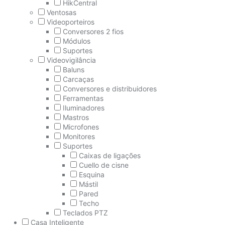
HikCentral
Ventosas
Videoporteiros
Conversores 2 fios
Módulos
Suportes
Videovigilância
Baluns
Carcaças
Conversores e distribuidores
Ferramentas
Iluminadores
Mastros
Microfones
Monitores
Suportes
Caixas de ligações
Cuello de cisne
Esquina
Mástil
Pared
Techo
Teclados PTZ
Casa Inteligente