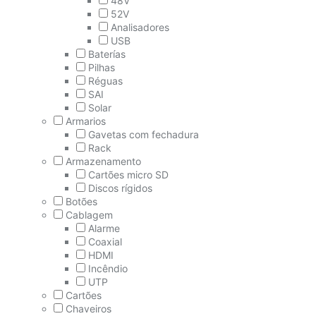
48V
52V
Analisadores
USB
Baterías
Pilhas
Réguas
SAI
Solar
Armarios
Gavetas com fechadura
Rack
Armazenamento
Cartões micro SD
Discos rígidos
Botões
Cablagem
Alarme
Coaxial
HDMI
Incêndio
UTP
Cartões
Chaveiros