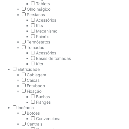
Tablets
Olho mágico
Persianas
Acessórios
Kits
Mecanismo
Painéis
Termóstatos
Tomadas
Acessórios
Bases de tomadas
Kits
Eletricidade
Cablagem
Caixas
Entubado
Fixação
Buchas
Flanges
Incêndio
Botões
Convencional
Centrais