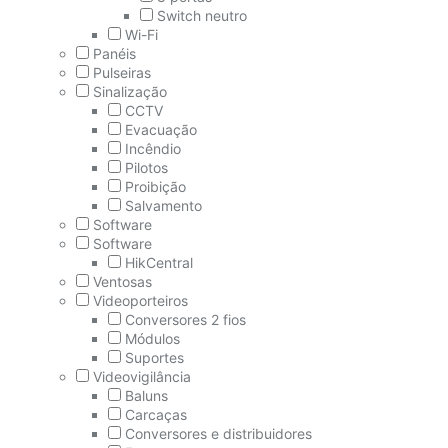
Switch neutro
Wi-Fi
Panéis
Pulseiras
Sinalização
CCTV
Evacuação
Incêndio
Pilotos
Proibição
Salvamento
Software
Software
HikCentral
Ventosas
Videoporteiros
Conversores 2 fios
Módulos
Suportes
Videovigilância
Baluns
Carcaças
Conversores e distribuidores