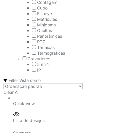
Contagem
Cubo
Fisheye
Matrículas
Minidomo
Ocultas
Panorâmicas
PTZ
Térmicas
Termográficas
Gravadores
5 en 1
IP
Filter
Vista como
Clear All
Quick View
Lista de desejos
Compare