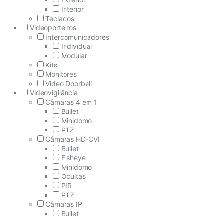
Interior
Teclados
Videoporteiros
Intercomunicadores
Individual
Modular
Kits
Monitores
Video Doorbell
Videovigilância
Câmaras 4 em 1
Bullet
Minidomo
PTZ
Câmaras HD-CVI
Bullet
Fisheye
Minidomo
Ocultas
PIR
PTZ
Câmaras IP
Bullet