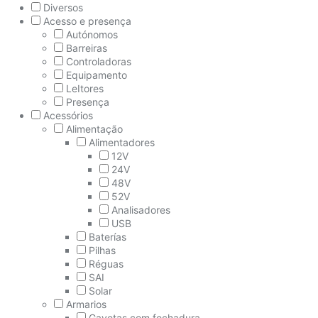
Diversos
Acesso e presença
Autónomos
Barreiras
Controladoras
Equipamento
LeItores
Presença
Acessórios
Alimentação
Alimentadores
12V
24V
48V
52V
Analisadores
USB
Baterías
Pilhas
Réguas
SAI
Solar
Armarios
Gavetas com fechadura