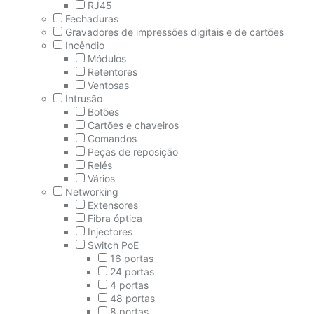
RJ45
Fechaduras
Gravadores de impressões digitais e de cartões
Incêndio
Módulos
Retentores
Ventosas
Intrusão
Botões
Cartões e chaveiros
Comandos
Peças de reposição
Relés
Vários
Networking
Extensores
Fibra óptica
Injectores
Switch PoE
16 portas
24 portas
4 portas
48 portas
8 portas