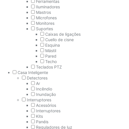
Ferramentas
Iluminadores
Mastros
Microfones
Monitores
Suportes
Caixas de ligações
Cuello de cisne
Esquina
Mástil
Pared
Techo
Teclados PTZ
Casa Inteligente
Detectores
Ar
Incêndio
Inundação
Interruptores
Acessórios
Interruptores
Kits
Panéis
Reguladores de luz