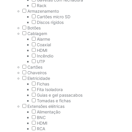
Rack
Armazenamento
Cartões micro SD
Discos rígidos
Botões
Cablagem
Alarme
Coaxial
HDMI
Incêndio
UTP
Cartões
Chaveiros
Eletricidade
Fichas
Fita Isoladora
Guias e gel passacabos
Tomadas e fichas
Extensões elétricas
Alimentação
BNC
HDMI
RCA