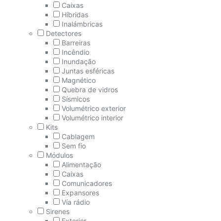
Caixas
Híbridas
Inalámbricas
Detectores
Barreiras
Incêndio
Inundação
Juntas esféricas
Magnético
Quebra de vidros
Sísmicos
Volumétrico exterior
Volumétrico interior
Kits
Cablagem
Sem fio
Módulos
Alimentação
Caixas
Comunicadores
Expansores
Vía rádio
Sirenes
Exterior