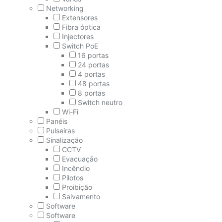
Networking
Extensores
Fibra óptica
Injectores
Switch PoE
16 portas
24 portas
4 portas
48 portas
8 portas
Switch neutro
Wi-Fi
Panéis
Pulseiras
Sinalização
CCTV
Evacuação
Incêndio
Pilotos
Proibição
Salvamento
Software
Software