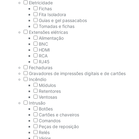
Eletricidade
Fichas
Fita Isoladora
Guias e gel passacabos
Tomadas e fichas
Extensões elétricas
Alimentação
BNC
HDMI
RCA
RJ45
Fechaduras
Gravadores de impressões digitais e de cartões
Incêndio
Módulos
Retentores
Ventosas
Intrusão
Botões
Cartões e chaveiros
Comandos
Peças de reposição
Relés
Vários