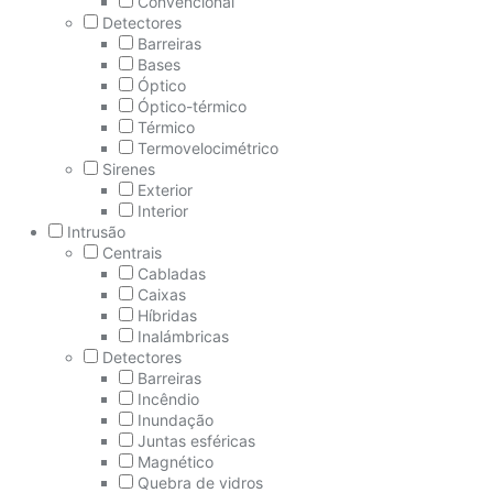
Convencional
Detectores
Barreiras
Bases
Óptico
Óptico-térmico
Térmico
Termovelocimétrico
Sirenes
Exterior
Interior
Intrusão
Centrais
Cabladas
Caixas
Híbridas
Inalámbricas
Detectores
Barreiras
Incêndio
Inundação
Juntas esféricas
Magnético
Quebra de vidros