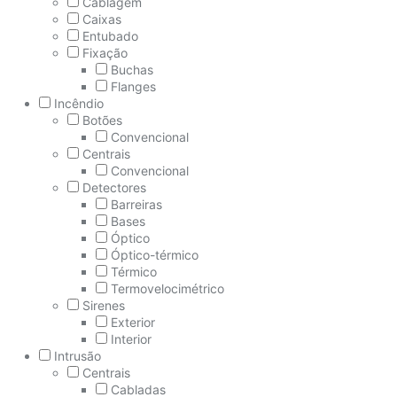
Cablagem
Caixas
Entubado
Fixação
Buchas
Flanges
Incêndio
Botões
Convencional
Centrais
Convencional
Detectores
Barreiras
Bases
Óptico
Óptico-térmico
Térmico
Termovelocimétrico
Sirenes
Exterior
Interior
Intrusão
Centrais
Cabladas