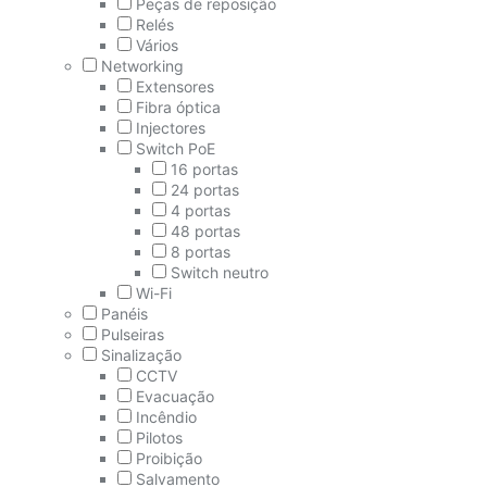
Peças de reposição
Relés
Vários
Networking
Extensores
Fibra óptica
Injectores
Switch PoE
16 portas
24 portas
4 portas
48 portas
8 portas
Switch neutro
Wi-Fi
Panéis
Pulseiras
Sinalização
CCTV
Evacuação
Incêndio
Pilotos
Proibição
Salvamento