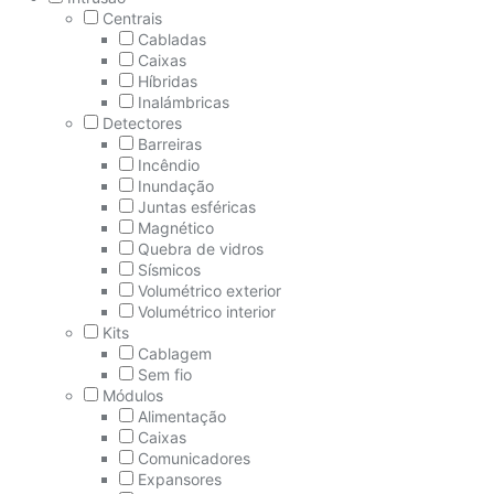
Centrais
Cabladas
Caixas
Híbridas
Inalámbricas
Detectores
Barreiras
Incêndio
Inundação
Juntas esféricas
Magnético
Quebra de vidros
Sísmicos
Volumétrico exterior
Volumétrico interior
Kits
Cablagem
Sem fio
Módulos
Alimentação
Caixas
Comunicadores
Expansores