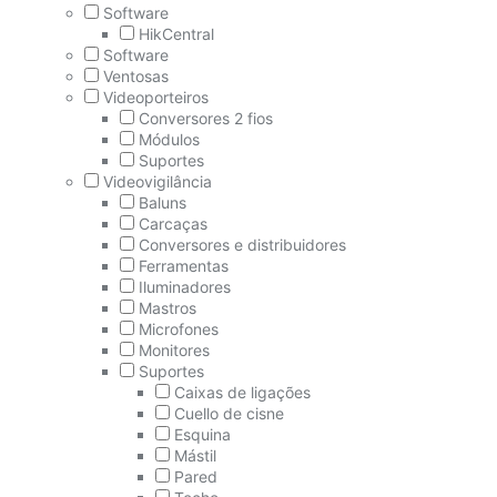
Software
HikCentral
Software
Ventosas
Videoporteiros
Conversores 2 fios
Módulos
Suportes
Videovigilância
Baluns
Carcaças
Conversores e distribuidores
Ferramentas
Iluminadores
Mastros
Microfones
Monitores
Suportes
Caixas de ligações
Cuello de cisne
Esquina
Mástil
Pared