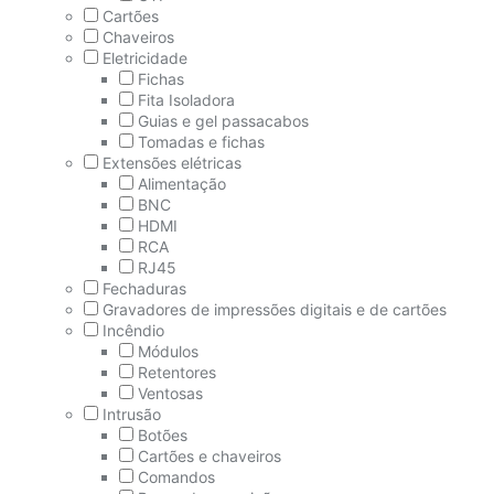
Cartões
Chaveiros
Eletricidade
Fichas
Fita Isoladora
Guias e gel passacabos
Tomadas e fichas
Extensões elétricas
Alimentação
BNC
HDMI
RCA
RJ45
Fechaduras
Gravadores de impressões digitais e de cartões
Incêndio
Módulos
Retentores
Ventosas
Intrusão
Botões
Cartões e chaveiros
Comandos