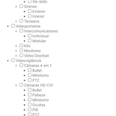
Vía rádio
Sirenes
Exterior
Interior
Teclados
Videoporteiros
Intercomunicadores
Individual
Modular
Kits
Monitores
Video Doorbell
Videovigilância
Câmaras 4 em 1
Bullet
Minidomo
PTZ
Câmaras HD-CVI
Bullet
Fisheye
Minidomo
Ocultas
PIR
PTZ