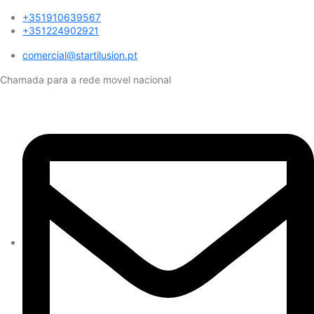
+351910639567
+351224902921
comercial@startilusion.pt​
Chamada para a rede movel nacional