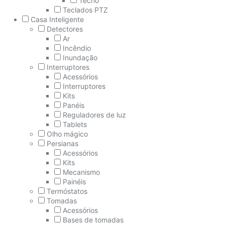
Techo
Teclados PTZ
Casa Inteligente
Detectores
Ar
Incêndio
Inundação
Interruptores
Acessórios
Interruptores
Kits
Panéis
Reguladores de luz
Tablets
Olho mágico
Persianas
Acessórios
Kits
Mecanismo
Painéis
Termóstatos
Tomadas
Acessórios
Bases de tomadas