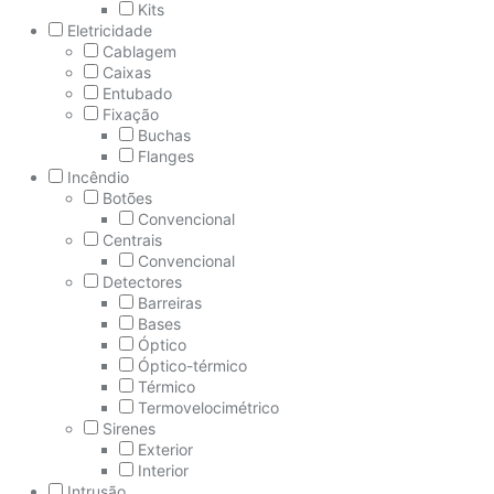
Kits
Eletricidade
Cablagem
Caixas
Entubado
Fixação
Buchas
Flanges
Incêndio
Botões
Convencional
Centrais
Convencional
Detectores
Barreiras
Bases
Óptico
Óptico-térmico
Térmico
Termovelocimétrico
Sirenes
Exterior
Interior
Intrusão