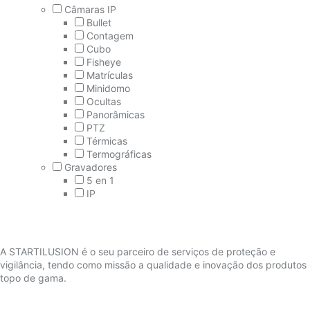
Câmaras IP
Bullet
Contagem
Cubo
Fisheye
Matrículas
Minidomo
Ocultas
Panorâmicas
PTZ
Térmicas
Termográficas
Gravadores
5 en 1
IP
A STARTILUSION é o seu parceiro de serviços de proteção e
vigilância, tendo como missão a qualidade e inovação dos produtos
topo de gama.