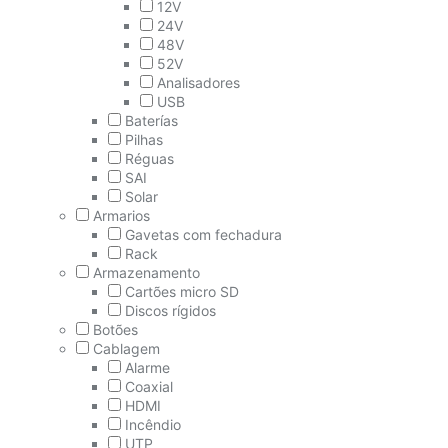
12V
24V
48V
52V
Analisadores
USB
Baterías
Pilhas
Réguas
SAI
Solar
Armarios
Gavetas com fechadura
Rack
Armazenamento
Cartões micro SD
Discos rígidos
Botões
Cablagem
Alarme
Coaxial
HDMI
Incêndio
UTP