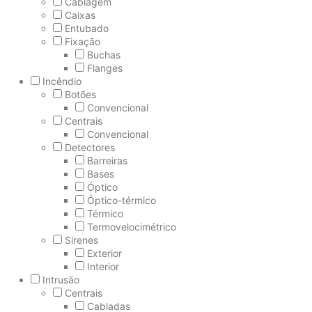
Cablagem
Caixas
Entubado
Fixação
Buchas
Flanges
Incêndio
Botões
Convencional
Centrais
Convencional
Detectores
Barreiras
Bases
Óptico
Óptico-térmico
Térmico
Termovelocimétrico
Sirenes
Exterior
Interior
Intrusão
Centrais
Cabladas