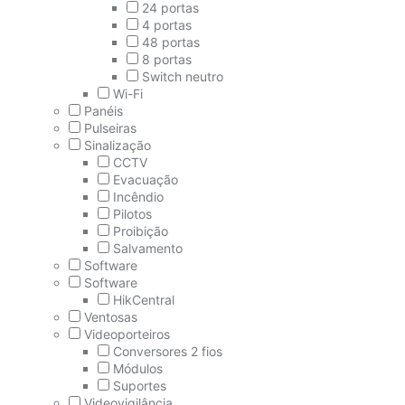
24 portas
4 portas
48 portas
8 portas
Switch neutro
Wi-Fi
Panéis
Pulseiras
Sinalização
CCTV
Evacuação
Incêndio
Pilotos
Proibição
Salvamento
Software
Software
HikCentral
Ventosas
Videoporteiros
Conversores 2 fios
Módulos
Suportes
Videovigilância