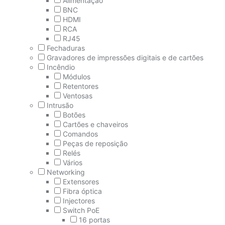
Alimentação
BNC
HDMI
RCA
RJ45
Fechaduras
Gravadores de impressões digitais e de cartões
Incêndio
Módulos
Retentores
Ventosas
Intrusão
Botões
Cartões e chaveiros
Comandos
Peças de reposição
Relés
Vários
Networking
Extensores
Fibra óptica
Injectores
Switch PoE
16 portas