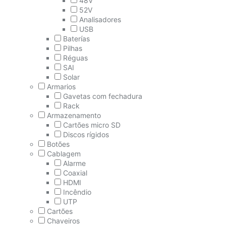
48V
52V
Analisadores
USB
Baterías
Pilhas
Réguas
SAI
Solar
Armarios
Gavetas com fechadura
Rack
Armazenamento
Cartões micro SD
Discos rígidos
Botões
Cablagem
Alarme
Coaxial
HDMI
Incêndio
UTP
Cartões
Chaveiros