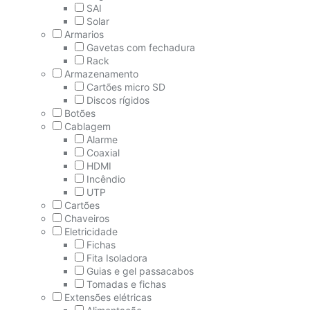
SAI
Solar
Armarios
Gavetas com fechadura
Rack
Armazenamento
Cartões micro SD
Discos rígidos
Botões
Cablagem
Alarme
Coaxial
HDMI
Incêndio
UTP
Cartões
Chaveiros
Eletricidade
Fichas
Fita Isoladora
Guias e gel passacabos
Tomadas e fichas
Extensões elétricas