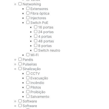
Networking
Extensores
Fibra óptica
Injectores
Switch PoE
16 portas
24 portas
4 portas
48 portas
8 portas
Switch neutro
Wi-Fi
Panéis
Pulseiras
Sinalização
CCTV
Evacuação
Incêndio
Pilotos
Proibição
Salvamento
Software
Software