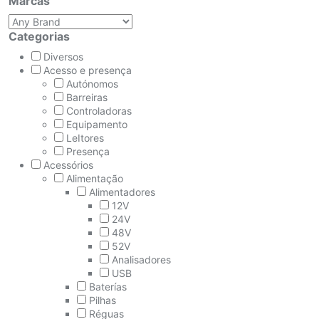
Marcas
Categorias
Diversos
Acesso e presença
Autónomos
Barreiras
Controladoras
Equipamento
LeItores
Presença
Acessórios
Alimentação
Alimentadores
12V
24V
48V
52V
Analisadores
USB
Baterías
Pilhas
Réguas