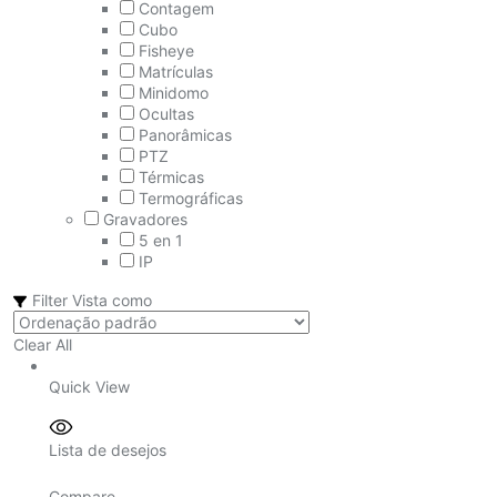
Contagem
Cubo
Fisheye
Matrículas
Minidomo
Ocultas
Panorâmicas
PTZ
Térmicas
Termográficas
Gravadores
5 en 1
IP
Filter
Vista como
Clear All
Quick View
Lista de desejos
Compare