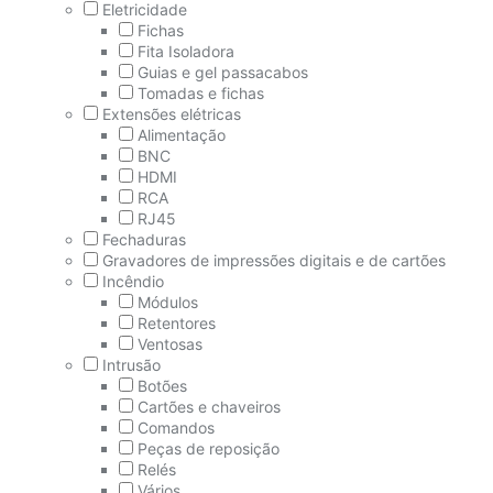
Eletricidade
Fichas
Fita Isoladora
Guias e gel passacabos
Tomadas e fichas
Extensões elétricas
Alimentação
BNC
HDMI
RCA
RJ45
Fechaduras
Gravadores de impressões digitais e de cartões
Incêndio
Módulos
Retentores
Ventosas
Intrusão
Botões
Cartões e chaveiros
Comandos
Peças de reposição
Relés
Vários