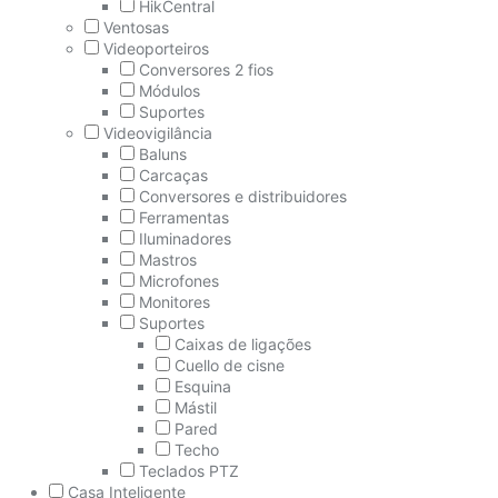
HikCentral
Ventosas
Videoporteiros
Conversores 2 fios
Módulos
Suportes
Videovigilância
Baluns
Carcaças
Conversores e distribuidores
Ferramentas
Iluminadores
Mastros
Microfones
Monitores
Suportes
Caixas de ligações
Cuello de cisne
Esquina
Mástil
Pared
Techo
Teclados PTZ
Casa Inteligente