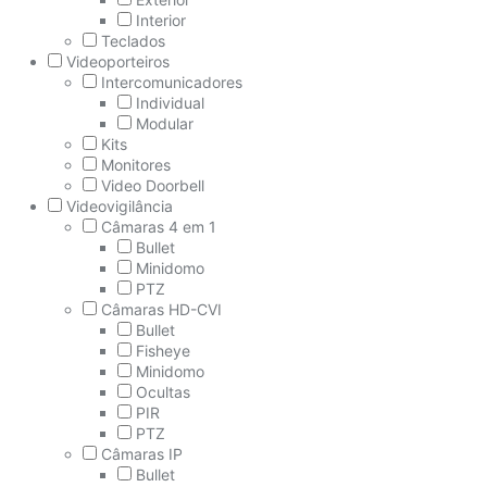
Interior
Teclados
Videoporteiros
Intercomunicadores
Individual
Modular
Kits
Monitores
Video Doorbell
Videovigilância
Câmaras 4 em 1
Bullet
Minidomo
PTZ
Câmaras HD-CVI
Bullet
Fisheye
Minidomo
Ocultas
PIR
PTZ
Câmaras IP
Bullet