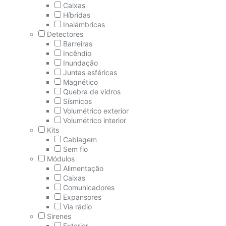
Caixas
Híbridas
Inalámbricas
Detectores
Barreiras
Incêndio
Inundação
Juntas esféricas
Magnético
Quebra de vidros
Sísmicos
Volumétrico exterior
Volumétrico interior
Kits
Cablagem
Sem fio
Módulos
Alimentação
Caixas
Comunicadores
Expansores
Vía rádio
Sirenes
Exterior