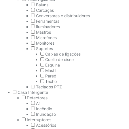
Baluns
Carcaças
Conversores e distribuidores
Ferramentas
Iluminadores
Mastros
Microfones
Monitores
Suportes
Caixas de ligações
Cuello de cisne
Esquina
Mástil
Pared
Techo
Teclados PTZ
Casa Inteligente
Detectores
Ar
Incêndio
Inundação
Interruptores
Acessórios